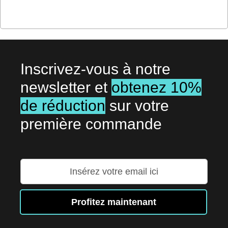
Inscrivez-vous à notre
newsletter et
obtenez 10%
de réduction
sur votre
première commande
Inscription
à
notre
lettre
Profitez maintenant
d’information
: