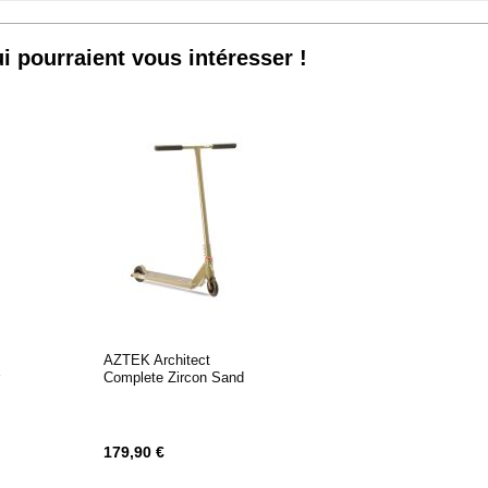
LISTE
i pourraient vous intéresser !
D’ENVIE
AZTEK Architect
r
Complete Zircon Sand
179,90 €