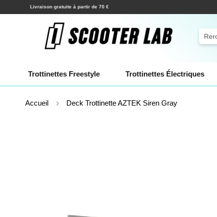
Allez
Expéditions en quelques heures !
au
contenu
Rech
Trottinettes Freestyle
Trottinettes Électriques
Accueil
Deck Trottinette AZTEK Siren Gray
Skip
to
the
end
of
the
images
gallery