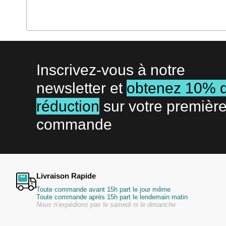
Inscrivez-vous à notre
newsletter et
obtenez 10% 
réduction
sur votre premièr
commande
Livraison Rapide
Toute commande avant 15h part le jour même
Toute commande après 15h part le lendemain matin
Nous n’expédions pas le samedi ni le dimanche