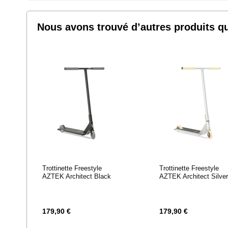
LISTE
LISTE
Nous avons trouvé d’autres produits qu
D’ENVIE
D’ENVIE
Trottinette Freestyle
Trottinette Freestyle
AZTEK Architect Black
AZTEK Architect Silve
179,90 €
179,90 €