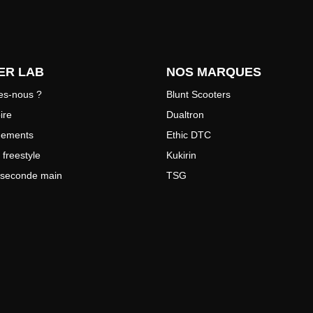
ER LAB
NOS MARQUES
s-nous ?
Blunt Scooters
ire
Dualtron
gements
Ethic DTC
 freestyle
Kukirin
e seconde main
TSG