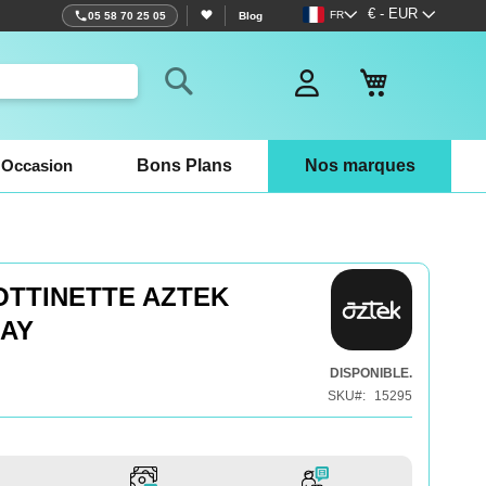
Langue
Devise
€ - EUR
FR
05 58 70 25 05
Blog
Mon panier
Rechercher
Occasion
Bons Plans
Nos marques
OTTINETTE AZTEK
RAY
DISPONIBLE.
SKU
15295