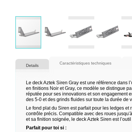
Skip
to
Caractéristiques techniques
Details
the
beginning
of
Le deck Aztek Siren Gray est une référence dans l’u
the
en finitions Noir et Gray, ce modèle se distingue pa
réputée pour ses innovations et son engagement enve
images
des 5-0 et des grinds fluides sur toute la durée de 
gallery
Le fond plat du Siren est parfait pour les ledges et
contrôle précis. Compatible avec des roues jusqu'à 
et sa finition soignée, le deck Aztek Siren est l’outi
Parfait pour toi si :