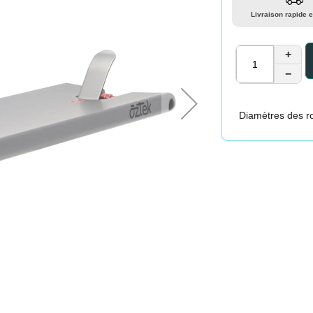
Livraison rapide e
+
−
Diamètres des ro