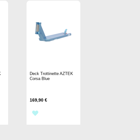
K
Deck Trottinette AZTEK
Corsa Blue
169,90 €
AJOUTER
À
MA