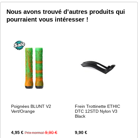
D’ENVIE
Nous avons trouvé d’autres produits qui
pourraient vous intéresser !
Poignées BLUNT V2
Frein Trottinette ETHIC
Vert/Orange
DTC 12STD Nylon V3
Black
Prix
4,95 €
9,90 €
9,90 €
Prix normal
Spécial