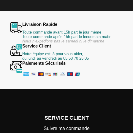
:
Livraison Rapide
Toute commande avant 15h part le jour même
Toute commande après 15h part le lendemain matin
Nous n’expédions pas le samedi ni le dimanche
Service Client
Notre équipe est là pour vous aider,
du lundi au vendredi au 05 58 70 25 05
Paiements Sécurisés
SERVICE CLIENT
Suivre ma commande