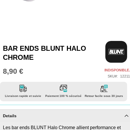
Skip
BAR ENDS BLUNT HALO
to
CHROME
the
beginning
8,90 €
INDISPONIBLE.
of
SKU
12211
the
images
gallery
Livraison rapide et suivie
Paiement 100 % sécurisé
Retour facile sous 30 jours
Details
Les bar ends BLUNT Halo Chrome allient performance et