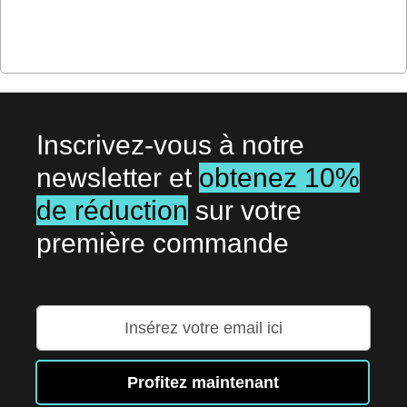
Inscrivez-vous à notre
newsletter et
obtenez 10%
de réduction
sur votre
première commande
Inscription
à
notre
lettre
Profitez maintenant
d’information