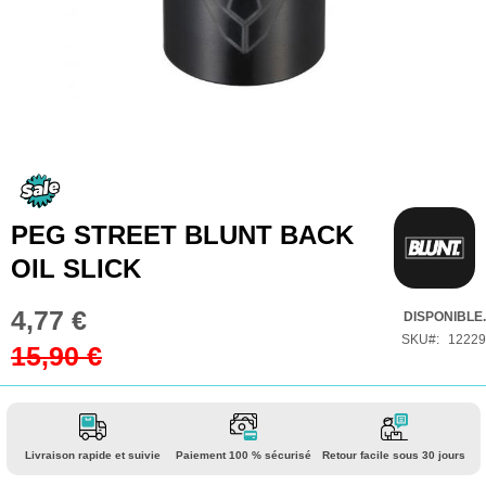
Skip
to
the
PEG STREET BLUNT BACK
beginning
OIL SLICK
of
the
4,77 €
Prix
DISPONIBLE.
images
Spécial
SKU
12229
15,90 €
gallery
Livraison rapide et suivie
Paiement 100 % sécurisé
Retour facile sous 30 jours