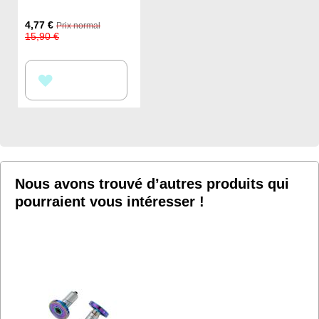
Prix
4,77 €
Prix normal
Spécial
15,90 €
AJOUTER
À
MA
LISTE
D’ENVIE
Nous avons trouvé d’autres produits qui
pourraient vous intéresser !