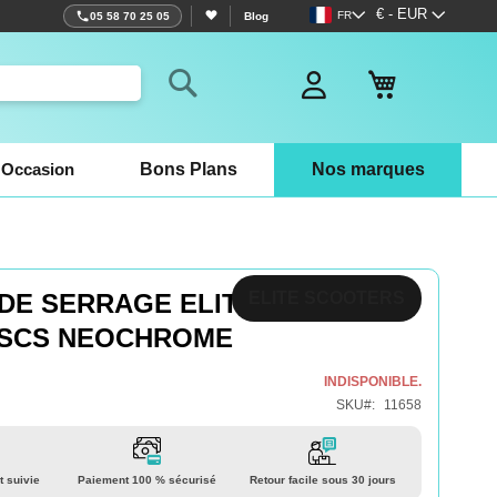
Langue
Devise
€ - EUR
FR
05 58 70 25 05
Blog
Mon panier
Rechercher
Occasion
Bons Plans
Nos marques
DE SERRAGE ELITE
ELITE SCOOTERS
 SCS NEOCHROME
INDISPONIBLE.
SKU
11658
t suivie
Paiement 100 % sécurisé
Retour facile sous 30 jours