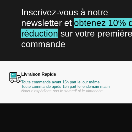
Inscrivez-vous à notre
newsletter et
obtenez 10% 
réduction
sur votre premièr
commande
Livraison Rapide
Toute commande avant 15h part le jour même
Toute commande après 15h part le lendemain matin
Nous n’expédions pas le samedi ni le dimanche