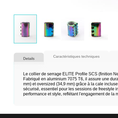
Skip
to
Caractéristiques techniques
Details
the
beginning
of
Le collier de serrage ELITE Profile SCS (finition N
the
Fabriqué en aluminium 7075 T6, il assure une durab
mm) et oversized (34,9 mm) grâce à la cale incluse,
images
sécurisé, essentiel pour les sessions de freestyle i
gallery
performance et style, reflétant l'engagement de la m