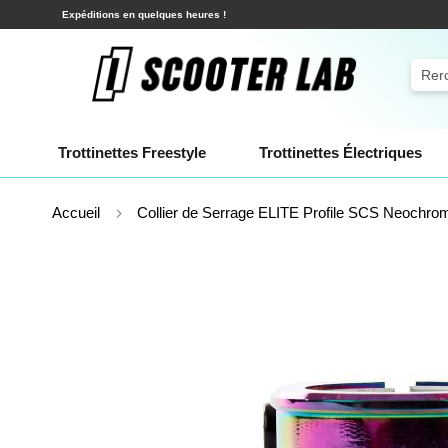
Allez
Expéditions en quelques heures !
au
contenu
Rech
Trottinettes Freestyle
Trottinettes Électriques
Accueil
Collier de Serrage ELITE Profile SCS Neochro
Skip
to
the
end
of
the
images
gallery