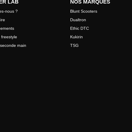
ER LAB
NOS MARQUES
s-nous ?
Blunt Scooters
ire
Dualtron
gements
Ethic DTC
 freestyle
Kukirin
e seconde main
TSG