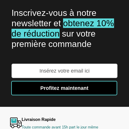
Inscrivez-vous à notre
newsletter et
obtenez 10%
de réduction
sur votre
première commande
Inscription
à
notre
lettre
Profitez maintenant
d’information
:
Livraison Rapide
Toute commande avant 15h part le jour même