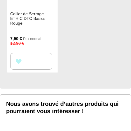
Collier de Serrage
ETHIC DTC Basics
Rouge
Prix
7,90 €
Prix normal
Spécial
12,90 €
AJOUTER
À
MA
LISTE
D’ENVIE
Nous avons trouvé d’autres produits qui
pourraient vous intéresser !