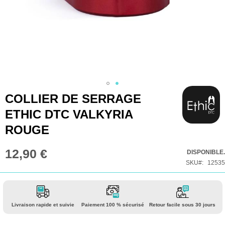
Skip
COLLIER DE SERRAGE
to
ETHIC DTC VALKYRIA
the
ROUGE
beginning
of
12,90 €
DISPONIBLE.
the
SKU
12535
images
gallery
Livraison rapide et suivie
Paiement 100 % sécurisé
Retour facile sous 30 jours