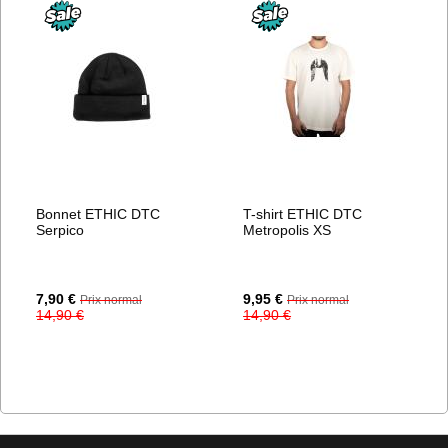
Bonnet ETHIC DTC
T-shirt ETHIC DTC
Serpico
Metropolis XS
Prix
Prix
7,90 €
9,95 €
Prix normal
Prix normal
Spécial
Spécial
14,90 €
14,90 €