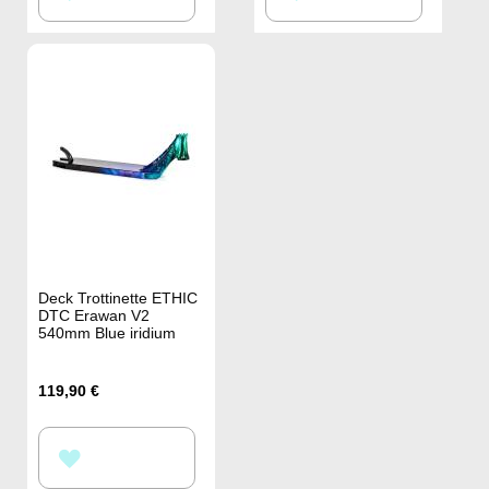
À
À
MA
MA
LISTE
LISTE
D’ENVIE
D’ENVIE
Deck Trottinette ETHIC
DTC Erawan V2
540mm Blue iridium
119,90 €
AJOUTER