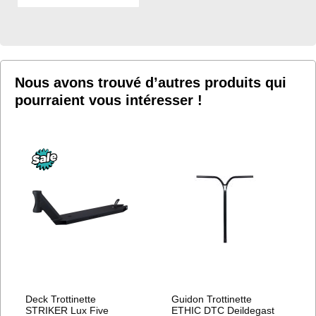
À
MA
LISTE
D’ENVIE
Nous avons trouvé d’autres produits qui
pourraient vous intéresser !
Deck Trottinette
Guidon Trottinette
STRIKER Lux Five
ETHIC DTC Deildegast