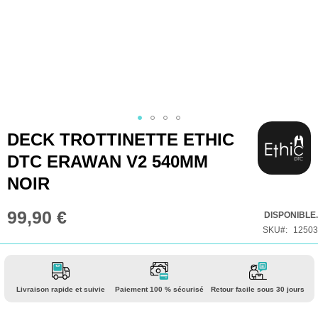
Skip
DECK TROTTINETTE ETHIC
to
DTC ERAWAN V2 540MM
the
NOIR
beginning
of
99,90 €
DISPONIBLE.
the
SKU
12503
images
gallery
Livraison rapide et suivie
Paiement 100 % sécurisé
Retour facile sous 30 jours