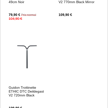
49cm Noir
V2 770mm Black Mirror
Prix
79,90 €
109,90 €
Prix normal
Spécial
104,90 €
Guidon Trottinette
ETHIC DTC Deildegast
V2 720mm Black
109,90 €