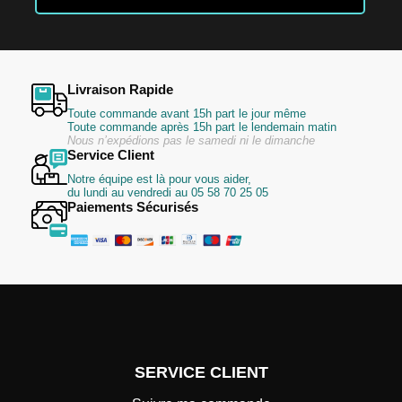
d’information
:
Livraison Rapide
Toute commande avant 15h part le jour même
Toute commande après 15h part le lendemain matin
Nous n’expédions pas le samedi ni le dimanche
Service Client
Notre équipe est là pour vous aider,
du lundi au vendredi au 05 58 70 25 05
Paiements Sécurisés
SERVICE CLIENT