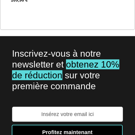
Inscrivez-vous à notre
newsletter et
obtenez 10%
de réduction
sur votre
première commande
Inscription
à
notre
lettre
Profitez maintenant