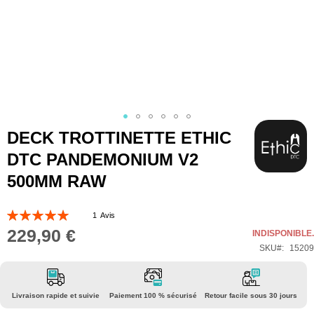
Skip
DECK TROTTINETTE ETHIC
to
DTC PANDEMONIUM V2
the
500MM RAW
beginning
of
Évaluation:
1
Avis
the
100
100
% of
229,90 €
INDISPONIBLE.
images
SKU
15209
gallery
Livraison rapide et suivie
Paiement 100 % sécurisé
Retour facile sous 30 jours