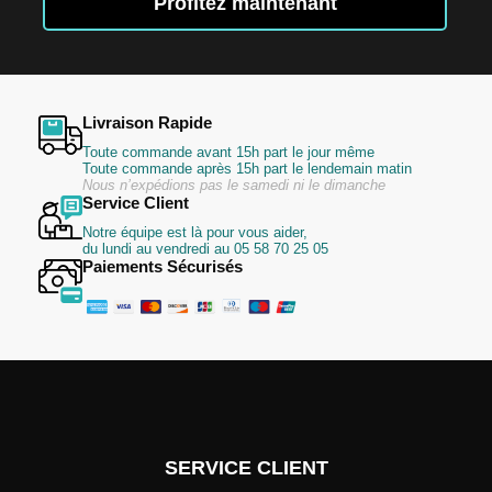
lettre
Profitez maintenant
d’information
:
Livraison Rapide
Toute commande avant 15h part le jour même
Toute commande après 15h part le lendemain matin
Nous n’expédions pas le samedi ni le dimanche
Service Client
Notre équipe est là pour vous aider,
du lundi au vendredi au 05 58 70 25 05
Paiements Sécurisés
SERVICE CLIENT