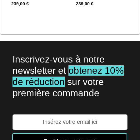
239,00 €
239,00 €
Inscrivez-vous à notre
newsletter et
obtenez 10%
de réduction
sur votre
première commande
Inscription
à
notre