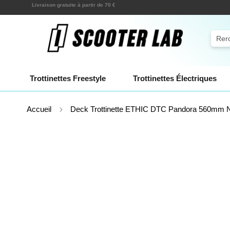
Allez
Expéditions en quelques heures !
au
contenu
Rech
Trottinettes Freestyle
Trottinettes Électriques
Accueil
Deck Trottinette ETHIC DTC Pandora 560mm N
Skip
to
the
end
of
the
images
gallery