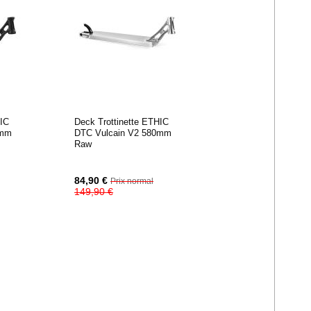
HIC
Deck Trottinette ETHIC
0mm
DTC Vulcain V2 580mm
Raw
Prix
84,90 €
Prix normal
Spécial
149,90 €