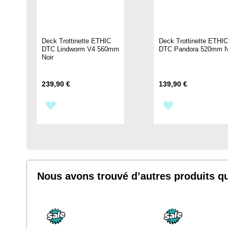
Deck Trottinette ETHIC
Deck Trottinette ETHI
DTC Lindworm V4 560mm
DTC Pandora 520mm N
Noir
239,90 €
139,90 €
AJOUTER
AJOUTER
À
À
MA
MA
LISTE
LISTE
Nous avons trouvé d’autres produits qu
D’ENVIE
D’ENVIE