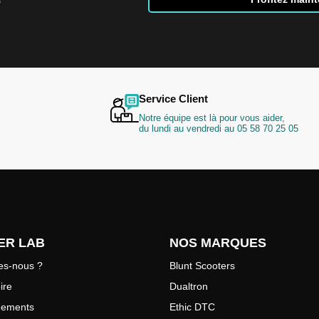
e
notre
lettre
d’information
:
Service Client
Notre équipe est là pour vous aider,
du lundi au vendredi au 05 58 70 25 05
ER LAB
NOS MARQUES
s-nous ?
Blunt Scooters
ire
Dualtron
gements
Ethic DTC