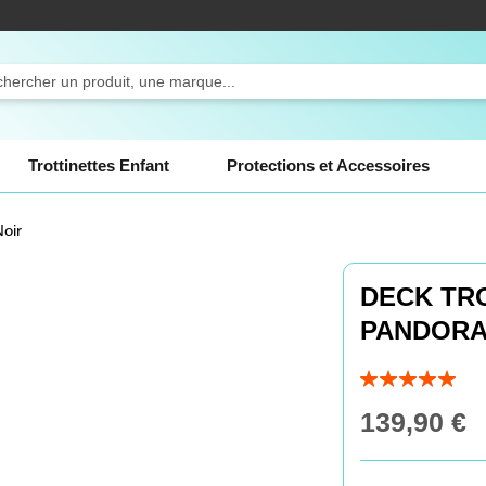
ercher
Trottinettes Enfant
Protections et Accessoires
oir
DECK TRO
PANDORA
Évaluation:
100
100
% of
139,90 €