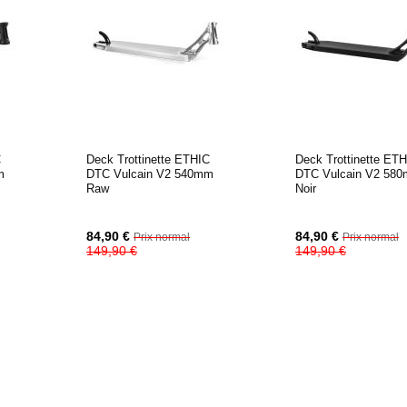
C
Deck Trottinette ETHIC
Deck Trottinette ET
m
DTC Vulcain V2 540mm
DTC Vulcain V2 58
Raw
Noir
Prix
Prix
84,90 €
84,90 €
Prix normal
Prix normal
Spécial
Spécial
149,90 €
149,90 €