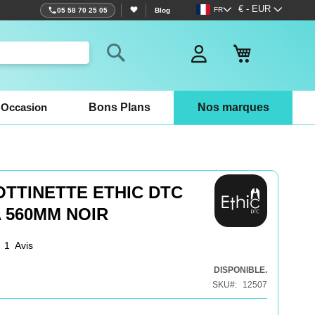
Langue
Devise
€ - EUR
FR
05 58 70 25 05
Blog
Mon panier
Rechercher
Occasion
Bons Plans
Nos marques
TTINETTE ETHIC DTC
 560MM NOIR
1
Avis
DISPONIBLE.
SKU
12507