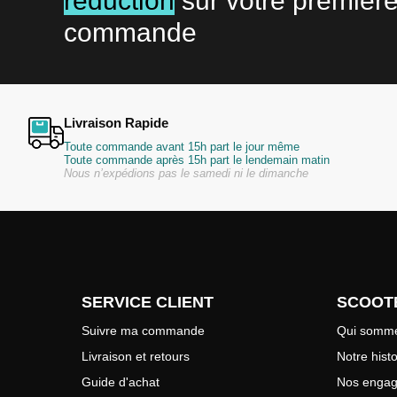
réduction
sur votre premièr
commande
Livraison Rapide
Toute commande avant 15h part le jour même
Toute commande après 15h part le lendemain matin
Nous n’expédions pas le samedi ni le dimanche
SERVICE CLIENT
SCOOT
Suivre ma commande
Qui somme
Livraison et retours
Notre histo
Guide d'achat
Nos enga