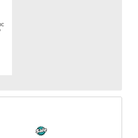
HIC
m