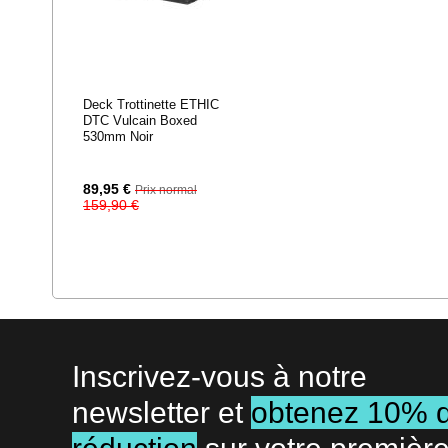
Deck Trottinette ETHIC
DTC Vulcain Boxed
530mm Noir
Prix
89,95 €
Prix normal
Spécial
159,90 €
Inscrivez-vous à notre
newsletter et
obtenez 10% 