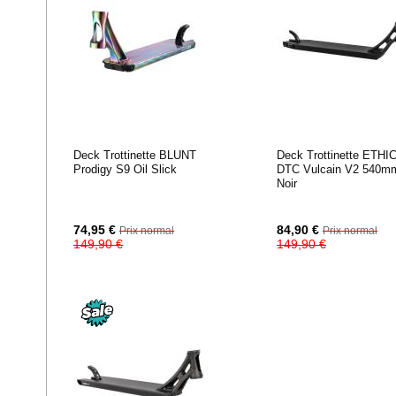
Deck Trottinette BLUNT
Deck Trottinette ETHI
Prodigy S9 Oil Slick
DTC Vulcain V2 540m
Noir
Prix
Prix
74,95 €
84,90 €
Prix normal
Prix normal
Spécial
Spécial
149,90 €
149,90 €