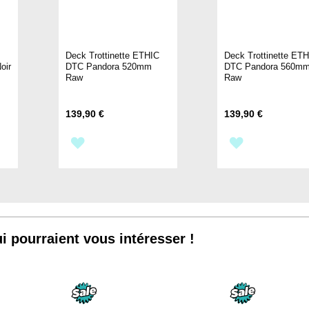
C
Deck Trottinette ETHIC
Deck Trottinette ET
oir
DTC Pandora 520mm
DTC Pandora 560m
Raw
Raw
139,90 €
139,90 €
AJOUTER
AJOUTER
À
À
MA
MA
LISTE
LISTE
i pourraient vous intéresser !
D’ENVIE
D’ENVIE