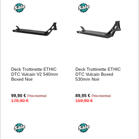
Deck Trottinette ETHIC
Deck Trottinette ETHIC
DTC Vulcain V2 540mm
DTC Vulcain Boxed
Boxed Noir
530mm Noir
Prix
Prix
99,90 €
89,95 €
Prix normal
Prix normal
Spécial
Spécial
179,90 €
159,90 €