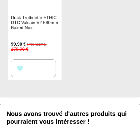
Deck Trottinette ETHIC
DTC Vulcain V2 580mm
Boxed Noir
Prix
99,90 €
Prix normal
Spécial
179,90 €
AJOUTER
À
MA
LISTE
D’ENVIE
Nous avons trouvé d’autres produits qui
pourraient vous intéresser !