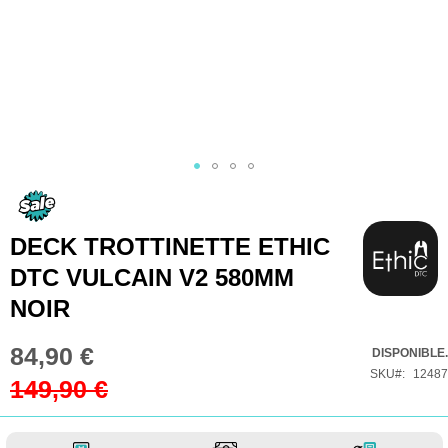
Skip
to
the
DECK TROTTINETTE ETHIC
beginning
DTC VULCAIN V2 580MM
of
NOIR
the
images
84,90 €
Prix
DISPONIBLE.
gallery
Spécial
SKU
12487
149,90 €