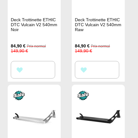
Deck Trottinette ETHIC
Deck Trottinette ETHIC
DTC Vulcain V2 540mm
DTC Vulcain V2 540mm
Noir
Raw
Prix
Prix
84,90 €
84,90 €
Prix normal
Prix normal
Spécial
Spécial
149,90 €
149,90 €
AJOUTER
AJOUTER
À
À
MA
MA
LISTE
LISTE
D’ENVIE
D’ENVIE