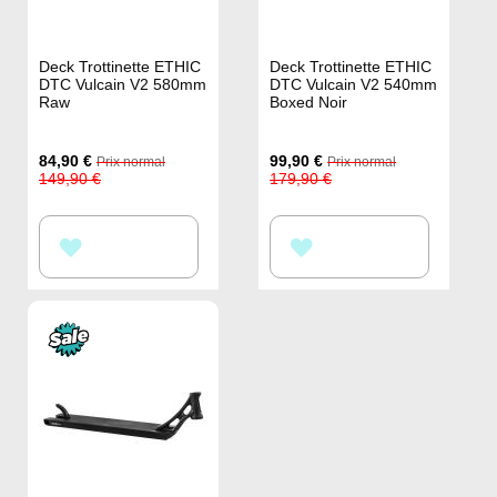
Deck Trottinette ETHIC
Deck Trottinette ETHIC
DTC Vulcain V2 580mm
DTC Vulcain V2 540mm
Raw
Boxed Noir
Prix
Prix
84,90 €
99,90 €
Prix normal
Prix normal
Spécial
Spécial
149,90 €
179,90 €
AJOUTER
AJOUTER
À
À
MA
MA
LISTE
LISTE
D’ENVIE
D’ENVIE