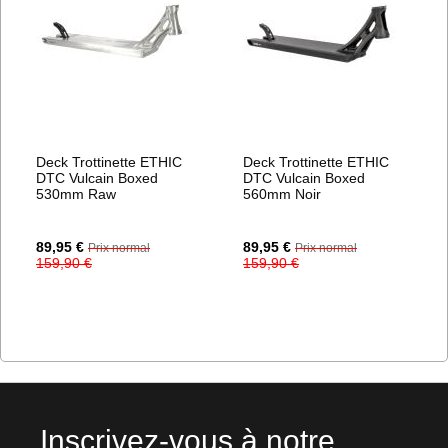
Deck Trottinette ETHIC
Deck Trottinette ETHIC
DTC Vulcain Boxed
DTC Vulcain Boxed
530mm Raw
560mm Noir
Prix
Prix
89,95 €
89,95 €
Prix normal
Prix normal
Spécial
Spécial
159,90 €
159,90 €
Inscrivez-vous à notre