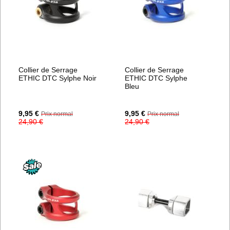
Collier de Serrage
Collier de Serrage
ETHIC DTC Sylphe Noir
ETHIC DTC Sylphe
Bleu
Prix
Prix
9,95 €
9,95 €
Prix normal
Prix normal
Spécial
Spécial
24,90 €
24,90 €