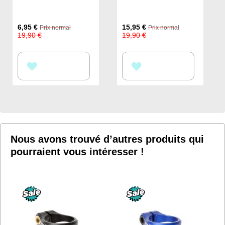
Prix
Prix
6,95 €
15,95 €
Prix normal
Prix normal
Spécial
Spécial
19,90 €
19,90 €
AJOUTER
AJOUTER
À
À
MA
MA
LISTE
LISTE
D’ENVIE
D’ENVIE
Nous avons trouvé d’autres produits qui
pourraient vous intéresser !