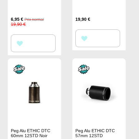
Prix
6,95 €
19,90 €
Prix normal
Spécial
19,90 €
AJOUTER
AJOUTER
À
À
MA
MA
LISTE
LISTE
D’ENVIE
D’ENVIE
Peg Alu ETHIC DTC
Peg Alu ETHIC DTC
60mm 12STD Noir
57mm 12STD