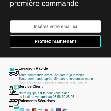
première commande
Inscription
à
notre
lettre
Profitez maintenant
d’information
:
Livraison Rapide
Toute commande avant 15h part le jour même
Toute commande après 15h part le lendemain matin
Nous n’expédions pas le samedi ni le dimanche
Service Client
Notre équipe est là pour vous aider,
du lundi au vendredi au 05 58 70 25 05
Paiements Sécurisés