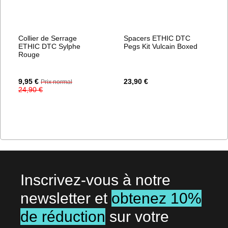
Collier de Serrage
Spacers ETHIC DTC
ETHIC DTC Sylphe
Pegs Kit Vulcain Boxed
Rouge
Prix
9,95 €
23,90 €
Prix normal
Spécial
24,90 €
Inscrivez-vous à notre
newsletter et
obtenez 10%
de réduction
sur votre