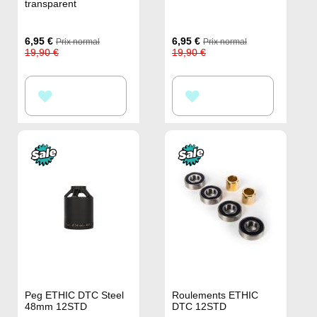
transparent
Prix
Prix
6,95 €
6,95 €
Prix normal
Prix normal
Spécial
Spécial
19,90 €
19,90 €
AJOUTER
AJOUTER
À
À
MA
MA
LISTE
LISTE
D’ENVIE
D’ENVIE
Peg ETHIC DTC Steel
Roulements ETHIC
48mm 12STD
DTC 12STD