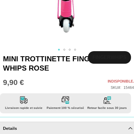
Skip
MINI TROTTINETTE FINGER
FINGERWHIPS
to
WHIPS ROSE
the
beginning
9,90 €
INDISPONIBLE.
of
SKU
15464
the
images
gallery
Livraison rapide et suivie
Paiement 100 % sécurisé
Retour facile sous 30 jours
Details