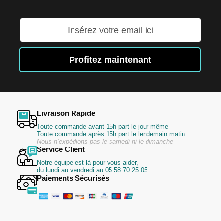
Inscription
à
notre
lettre
Profitez maintenant
d’information
:
Livraison Rapide
Toute commande avant 15h part le jour même
Toute commande après 15h part le lendemain matin
Nous n’expédions pas le samedi ni le dimanche
Service Client
Notre équipe est là pour vous aider,
du lundi au vendredi au 05 58 70 25 05
Paiements Sécurisés