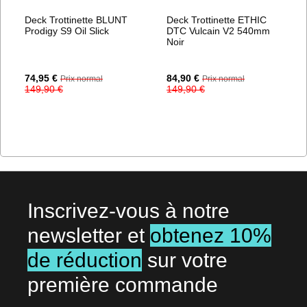
Deck Trottinette BLUNT
Deck Trottinette ETHIC
Prodigy S9 Oil Slick
DTC Vulcain V2 540mm
Noir
Prix
Prix
74,95 €
84,90 €
Prix normal
Prix normal
Spécial
Spécial
149,90 €
149,90 €
Inscrivez-vous à notre
newsletter et
obtenez 10%
de réduction
sur votre
première commande