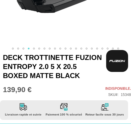
Skip
DECK TROTTINETTE FUZION
to
ENTROPY 2.0 5 X 20.5
the
BOXED MATTE BLACK
beginning
of
139,90 €
INDISPONIBLE.
the
SKU
15348
images
gallery
Livraison rapide et suivie
Paiement 100 % sécurisé
Retour facile sous 30 jours