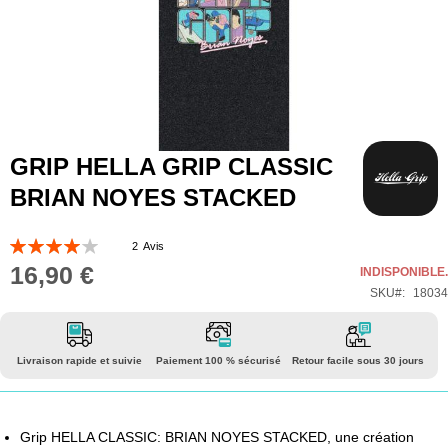
Skip
GRIP HELLA GRIP CLASSIC
to
BRIAN NOYES STACKED
the
beginning
Évaluation:
2
Avis
of
80
100
% of
16,90 €
INDISPONIBLE.
the
SKU
18034
images
gallery
Livraison rapide et suivie
Paiement 100 % sécurisé
Retour facile sous 30 jours
Grip HELLA CLASSIC: BRIAN NOYES STACKED, une création