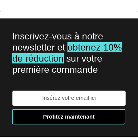
Inscrivez-vous à notre
newsletter et
obtenez 10%
de réduction
sur votre
première commande
Inscription
à
notre
lettre
Profitez maintenant
d’information
: