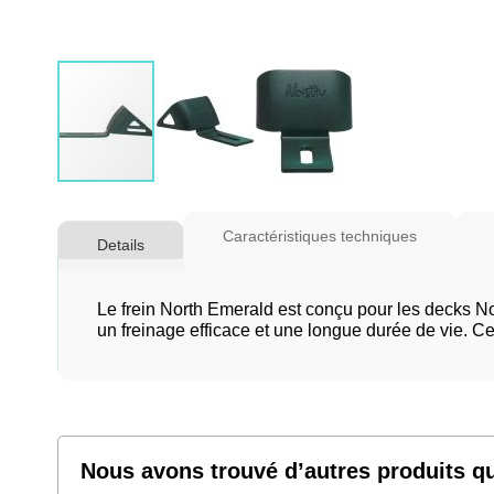
Skip
to
Caractéristiques techniques
Details
the
beginning
of
Le frein North Emerald est conçu pour les decks No
the
un freinage efficace et une longue durée de vie. Ce 
images
gallery
Nous avons trouvé d’autres produits qu