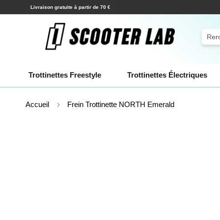
Allez
Expéditions en quelques heures !
au
contenu
Rech
Trottinettes Freestyle
Trottinettes Électriques
Accueil
Frein Trottinette NORTH Emerald
Skip
to
the
end
of
the
images
gallery