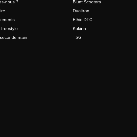
s-nous ?
Blunt Scooters
ire
Dualtron
gements
Ethic DTC
 freestyle
Kukirin
e seconde main
TSG