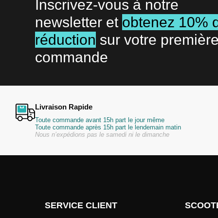
Inscrivez-vous à notre
newsletter et
obtenez 10% 
réduction
sur votre premièr
commande
Livraison Rapide
Toute commande avant 15h part le jour même
Toute commande après 15h part le lendemain matin
Nous n’expédions pas le samedi ni le dimanche
SERVICE CLIENT
SCOOT