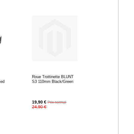
Roue Trottinette BLUNT
xed
S3 110mm Black/Green
Prix
19,90 €
Prix normal
Spécial
24,90 €