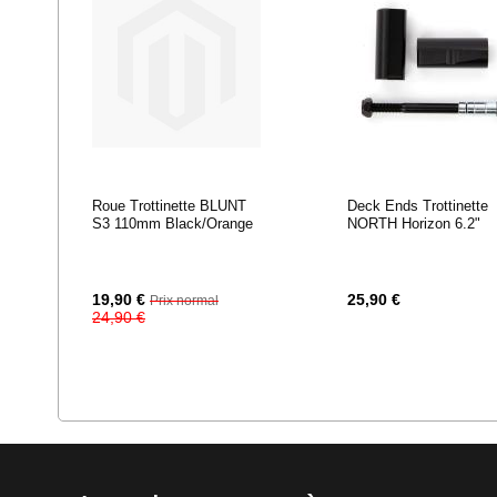
Roue Trottinette BLUNT
Deck Ends Trottinette
S3 110mm Black/Orange
NORTH Horizon 6.2"
Prix
19,90 €
25,90 €
Prix normal
Spécial
24,90 €