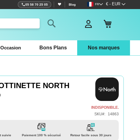
Langue
Devise
€ - EUR
FR
05 58 70 25 05
Blog
Mon panier
Rechercher
Occasion
Bons Plans
Nos marques
ROTTINETTE NORTH
D
INDISPONIBLE.
SKU
14863
t suivie
Paiement 100 % sécurisé
Retour facile sous 30 jours