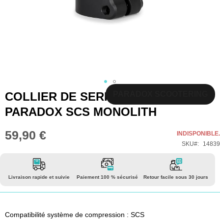
Skip
COLLIER DE SERRAGE
PARADOX SCOOTERING
to
PARADOX SCS MONOLITH
the
beginning
59,90 €
INDISPONIBLE.
of
SKU
14839
the
images
gallery
Livraison rapide et suivie
Paiement 100 % sécurisé
Retour facile sous 30 jours
Compatibilité système de compression : SCS