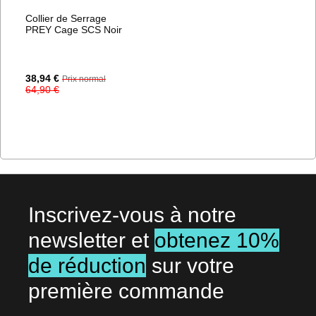
Collier de Serrage
PREY Cage SCS Noir
Prix
38,94 €
Prix normal
Spécial
64,90 €
Inscrivez-vous à notre
newsletter et
obtenez 10%
de réduction
sur votre
première commande