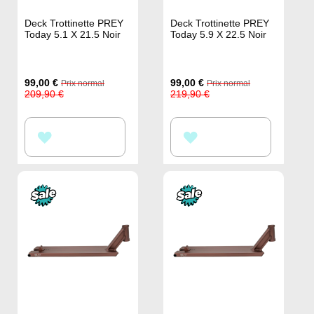
Deck Trottinette PREY
Deck Trottinette PREY
Today 5.1 X 21.5 Noir
Today 5.9 X 22.5 Noir
Prix
Prix
99,00 €
99,00 €
Prix normal
Prix normal
Spécial
Spécial
209,90 €
219,90 €
AJOUTER
AJOUTER
À
À
MA
MA
LISTE
LISTE
D’ENVIE
D’ENVIE