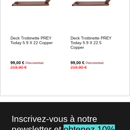
Deck Trottinette PREY
Deck Trottinette PREY
Today 5.9 X 22 Copper
Today 5.9 X 22.5
Copper
Prix
Prix
99,00 €
99,00 €
Prix normal
Prix normal
Spécial
Spécial
219,90 €
219,90 €
Inscrivez-vous à notre
newsletter et
obtenez 10%