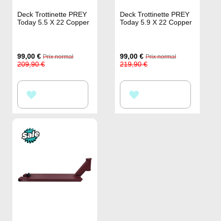
Deck Trottinette PREY
Deck Trottinette PREY
Today 5.5 X 22 Copper
Today 5.9 X 22 Copper
Prix
Prix
99,00 €
99,00 €
Prix normal
Prix normal
Spécial
Spécial
209,90 €
219,90 €
AJOUTER
AJOUTER
À
À
MA
MA
LISTE
LISTE
D’ENVIE
D’ENVIE