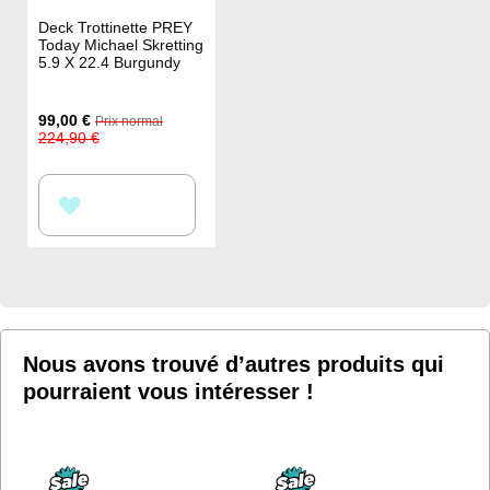
Deck Trottinette PREY
Today Michael Skretting
5.9 X 22.4 Burgundy
Prix
99,00 €
Prix normal
Spécial
224,90 €
AJOUTER
À
MA
LISTE
D’ENVIE
Nous avons trouvé d’autres produits qui
pourraient vous intéresser !