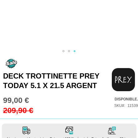
Skip
to
the
DECK TROTTINETTE PREY
beginning
TODAY 5.1 X 21.5 ARGENT
of
the
99,00 €
Prix
DISPONIBLE.
images
Spécial
SKU
11539
209,90 €
gallery