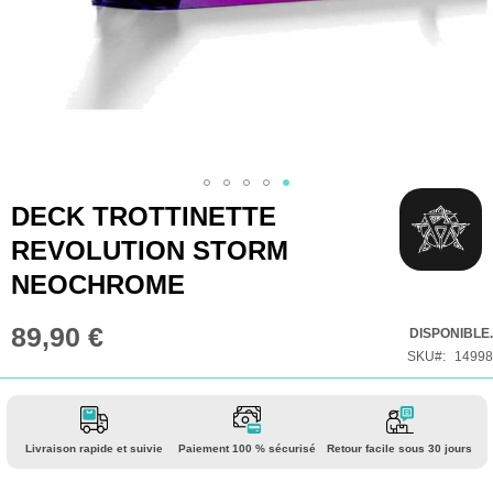
Skip
DECK TROTTINETTE
to
REVOLUTION STORM
the
NEOCHROME
beginning
of
89,90 €
DISPONIBLE.
the
SKU
14998
images
gallery
Livraison rapide et suivie
Paiement 100 % sécurisé
Retour facile sous 30 jours