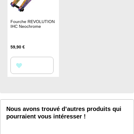
Fourche REVOLUTION
IHC Neochrome
59,90 €
AJOUTER
À
MA
LISTE
D’ENVIE
Nous avons trouvé d’autres produits qui
pourraient vous intéresser !