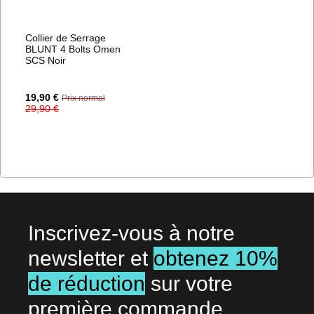
Collier de Serrage
BLUNT 4 Bolts Omen
SCS Noir
Prix
19,90 €
Prix normal
Spécial
29,90 €
Inscrivez-vous à notre
newsletter et
obtenez 10%
de réduction
sur votre
première commande