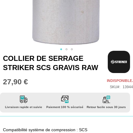
Skip
COLLIER DE SERRAGE
to
STRIKER SCS GRAVIS RAW
the
beginning
27,90 €
INDISPONIBLE.
of
SKU
13944
the
images
gallery
Livraison rapide et suivie
Paiement 100 % sécurisé
Retour facile sous 30 jours
Compatibilité système de compression : SCS