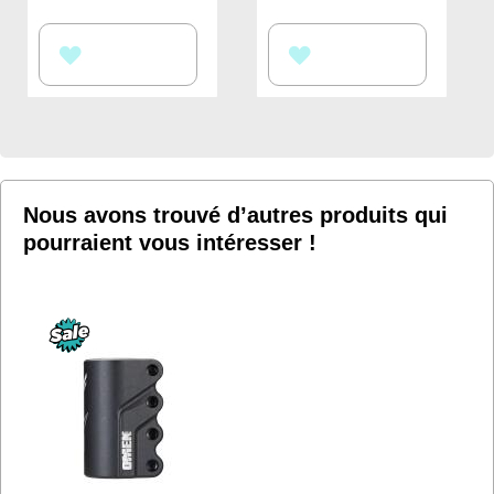
AJOUTER
AJOUTER
À
À
MA
MA
LISTE
LISTE
D’ENVIE
D’ENVIE
Nous avons trouvé d’autres produits qui
pourraient vous intéresser !