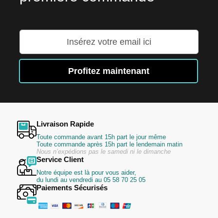
Inscription
à
notre
lettre
Profitez maintenant
d’information
:
Livraison Rapide
Toute commande avant 15h part le jour même
Toute commande après 15h part le lendemain matin
Nous n’expédions pas le samedi ni le dimanche
Service Client
Notre équipe est là pour vous aider,
du lundi au vendredi au 05 58 70 25 05
Paiements Sécurisés