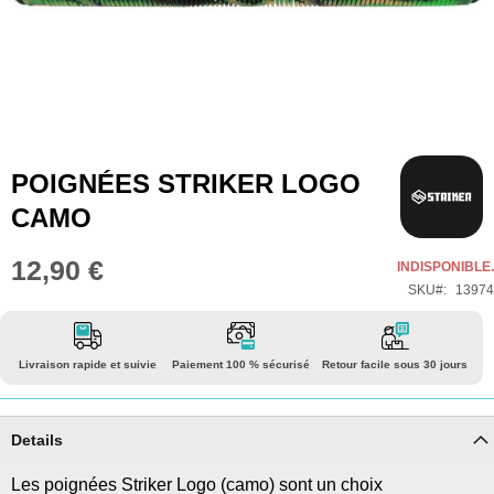
Skip
POIGNÉES STRIKER LOGO
to
CAMO
the
beginning
12,90 €
INDISPONIBLE.
of
SKU
13974
the
images
gallery
Livraison rapide et suivie
Paiement 100 % sécurisé
Retour facile sous 30 jours
Details
Les poignées Striker Logo (camo) sont un choix