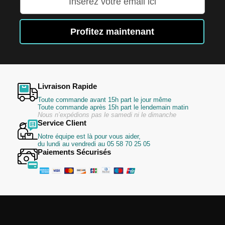
à
notre
lettre
Profitez maintenant
d’information
:
Livraison Rapide
Toute commande avant 15h part le jour même
Toute commande après 15h part le lendemain matin
Nous n’expédions pas le samedi ni le dimanche
Service Client
Notre équipe est là pour vous aider,
du lundi au vendredi au 05 58 70 25 05
Paiements Sécurisés