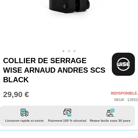
Skip
COLLIER DE SERRAGE
to
WISE ARNAUD ANDRES SCS
the
BLACK
beginning
of
29,90 €
INDISPONIBLE.
the
SKU
12652
images
gallery
Livraison rapide et suivie
Paiement 100 % sécurisé
Retour facile sous 30 jours