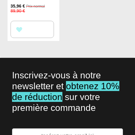
Prix
35,96 €
Prix normal
Spécial
89,90 €
AJOUTER
À
MA
LISTE
D’ENVIE
Inscrivez-vous à notre
newsletter et
obtenez 10%
de réduction
sur votre
première commande
Inscription