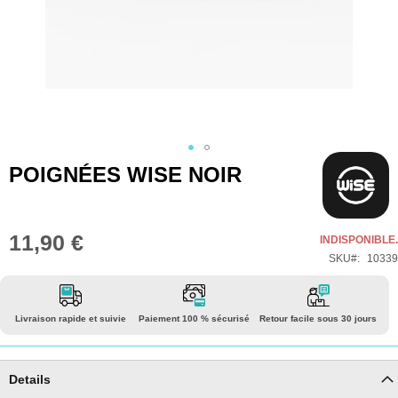
Skip
POIGNÉES WISE NOIR
to
the
beginning
11,90 €
INDISPONIBLE.
of
SKU
10339
the
images
gallery
Livraison rapide et suivie
Paiement 100 % sécurisé
Retour facile sous 30 jours
Details