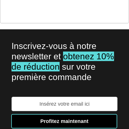
Inscrivez-vous à notre
newsletter et
obtenez 10%
de réduction
sur votre
première commande
Inscription
à
notre
lettre
Profitez maintenant
d’information