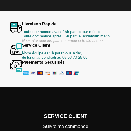
:
Livraison Rapide
Toute commande avant 15h part le jour même
Toute commande après 15h part le lendemain matin
Nous n’expédions pas le samedi ni le dimanche
Service Client
Notre équipe est là pour vous aider,
du lundi au vendredi au 05 58 70 25 05
Paiements Sécurisés
SERVICE CLIENT
Suivre ma commande