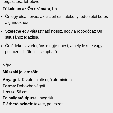
forgást tesz lehetővé.
Tökéletes az Ön számára, ha:
Ön egy utcai lovas, aki stabil és hatékony fedélzetet keres
a grindekhez.
Szeretne egy választható hossz, hogy a robogót az Ön
stílusához igazítsa.
Ön értékeli az elegáns megjelenést, amely fekete vagy
polírozott felülettel is kapható.
< /p>
Műszaki jellemzők:
Anyagok
: Kiváló minőségű alumínium
Forma
: Dobozba vágott
Hossz
: 56 cm
Fejhallgató típusa
: Integrált
Elérhető színek
: fekete, polírozott