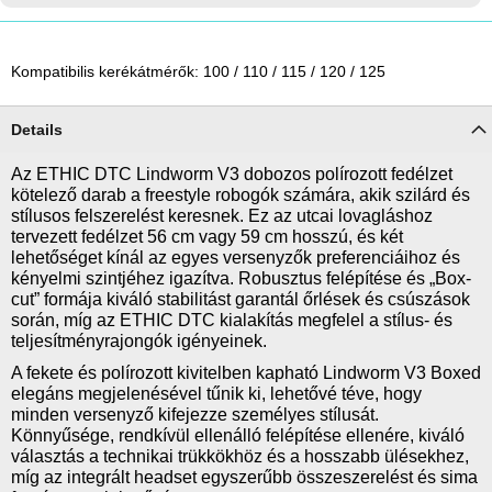
Kompatibilis kerékátmérők: 100 / 110 / 115 / 120 / 125
Details
Az ETHIC DTC Lindworm V3 dobozos polírozott fedélzet
kötelező darab a freestyle robogók számára, akik szilárd és
stílusos felszerelést keresnek. Ez az utcai lovagláshoz
tervezett fedélzet 56 cm vagy 59 cm hosszú, és két
lehetőséget kínál az egyes versenyzők preferenciáihoz és
kényelmi szintjéhez igazítva. Robusztus felépítése és „Box-
cut” formája kiváló stabilitást garantál őrlések és csúszások
során, míg az ETHIC DTC kialakítás megfelel a stílus- és
teljesítményrajongók igényeinek.
A fekete és polírozott kivitelben kapható Lindworm V3 Boxed
elegáns megjelenésével tűnik ki, lehetővé téve, hogy
minden versenyző kifejezze személyes stílusát.
Könnyűsége, rendkívül ellenálló felépítése ellenére, kiváló
választás a technikai trükkökhöz és a hosszabb ülésekhez,
míg az integrált headset egyszerűbb összeszerelést és sima