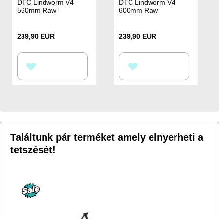
DTC Lindworm V4
DTC Lindworm V4
560mm Raw
600mm Raw
239,90 EUR
239,90 EUR
HOZZÁADÁS
HOZZÁADÁS
A
A
KÍVÁNSÁGLISTÁHOZ
KÍVÁNSÁGLISTÁHOZ
Találtunk pár terméket amely elnyerheti a
tetszését!