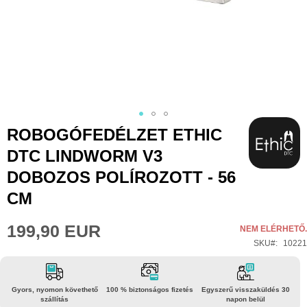
Ugrás
ROBOGÓFEDÉLZET ETHIC
a
DTC LINDWORM V3
képgaléria
DOBOZOS POLÍROZOTT - 56
elejére
CM
199,90 EUR
NEM ELÉRHETŐ.
SKU
10221
Gyors, nyomon követhető
100 % biztonságos fizetés
Egyszerű visszaküldés 30
szállítás
napon belül