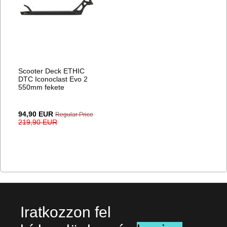
Scooter Deck ETHIC
DTC Iconoclast Evo 2
550mm fekete
Special
94,90 EUR
Regular Price
Price
219,90 EUR
Iratkozzon fel