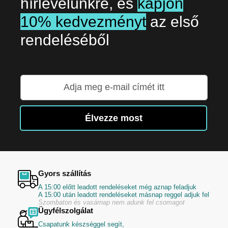
hírlevelünkre, és
kapjon
10% kedvezményt
az első
rendeléséből
Iratkozzon
fel
hírlevelünkre:
Élvezze most
Gyors szállítás
A 15:00 előtt leadott rendeléseket még aznap feladjuk
A 15:00 után leadott rendeléseket másnap reggel adjuk fel
Szombaton és vasárnap nem adunk fel csomagot
Ügyfélszolgálat
Csapatunk készséggel segít,