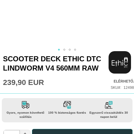
Ugrás
SCOOTER DECK ETHIC DTC
a
LINDWORM V4 560MM RAW
képgaléria
elejére
239,90 EUR
ELÉRHETŐ.
SKU
12498
Gyors, nyomon követhető
100 % biztonságos fizetés
Egyszerű visszaküldés 30
szállítás
napon belül
+