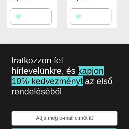
HOZZÁADÁS
HOZZÁADÁS
A
A
KÍVÁNSÁGLISTÁHOZ
KÍVÁNSÁGLISTÁHOZ
Iratkozzon fel
hírlevelünkre, és
kapjon
10% kedvezményt
az első
rendeléséből
Iratkozzon
fel
hírlevelünkre: