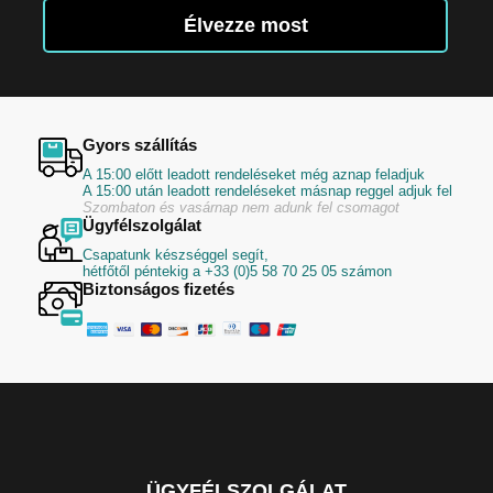
Élvezze most
Gyors szállítás
A 15:00 előtt leadott rendeléseket még aznap feladjuk
A 15:00 után leadott rendeléseket másnap reggel adjuk fel
Szombaton és vasárnap nem adunk fel csomagot
Ügyfélszolgálat
Csapatunk készséggel segít,
hétfőtől péntekig a +33 (0)5 58 70 25 05 számon
Biztonságos fizetés
ÜGYFÉLSZOLGÁLAT