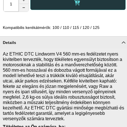
−
Kompatibilis kerékátmérők: 100 / 110 / 115 / 120 / 125
Details
Az ETHIC DTC Lindworm V4 560 mm-es fedélzetet nyers
kivitelben tervezték, hogy tökéletes egyensúlyt biztosítson a
motorosoknak a stabilitás és a manőverezhetőség között.
560 mm-es hosszával és dobozba vágott formájával ez a
modell lehetővé teszi a trükkök kiváló elsajátítását, akár
utcai, akár parkos edzéseken. Kétféle kivitelben kapható:
fekete az elegáns és józan megjelenésért, vagy Raw a
nyers és ipari stílusért, így minden versenyző igényeinek
megfelel. 2,6 kg-os súlya ideális robusztusságot biztosít,
miközben a műszaki teljesítmény érdekében könnyen
kezelhető. Az ETHIC DTC gyártási minősége megbízható és
tartós fedélzetet garantál, amelyet a legigényesebb
versenyzők számára terveztek.
Tökéletes az Ön számára, ha: