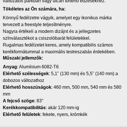
változatos parkban vagy utcán történő edzésekhez.
Tökéletes az Ön számára, ha:
Könnyű fedélzetre vágyik, amelyet egy ikonikus márka
tervezett a freestyle teljesítményre.
Nagyra értékeli a modern dizájnt és a jellegzetes
színválasztékot a csiszolóbarát felületekkel.
Rugalmas fedélzetet keres, amely kompatibilis számos
kerékformátummal a maximális testreszabás érdekében.
Műszaki jellemzők:
Anyag
: Alumínium 6082-T6
Elérhető szélességek
: 5,1" (130 mm) és 5,5" (140 mm) a
dobozos változathoz
Elérhető hosszúságok
: 460 mm, 500 mm, 540 mm és 580
mm
A fejcső szöge
: 83°
Kerékkompatibilitás
: akár 120 mm-ig
Elérhető felületek
: fekete, nyers, krómkék