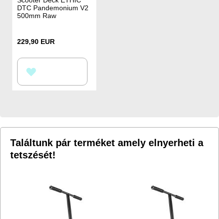
DTC Pandemonium V2
500mm Raw
229,90 EUR
HOZZÁADÁS
A
KÍVÁNSÁGLISTÁHOZ
Találtunk pár terméket amely elnyerheti a
tetszését!