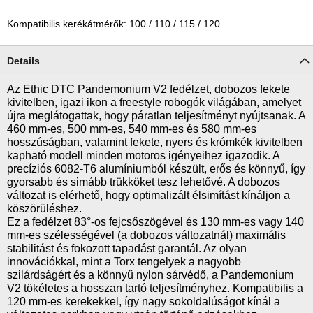
Kompatibilis kerékátmérők: 100 / 110 / 115 / 120
Details
Az Ethic DTC Pandemonium V2 fedélzet, dobozos fekete
kivitelben, igazi ikon a freestyle robogók világában, amelyet
újra meglátogattak, hogy páratlan teljesítményt nyújtsanak. A
460 mm-es, 500 mm-es, 540 mm-es és 580 mm-es
hosszúságban, valamint fekete, nyers és krómkék kivitelben
kapható modell minden motoros igényeihez igazodik. A
precíziós 6082-T6 alumíniumból készült, erős és könnyű, így
gyorsabb és simább trükköket tesz lehetővé. A dobozos
változat is elérhető, hogy optimalizált élsimítást kínáljon a
köszörüléshez.
Ez a fedélzet 83°-os fejcsőszögével és 130 mm-es vagy 140
mm-es szélességével (a dobozos változatnál) maximális
stabilitást és fokozott tapadást garantál. Az olyan
innovációkkal, mint a Torx tengelyek a nagyobb
szilárdságért és a könnyű nylon sárvédő, a Pandemonium
V2 tökéletes a hosszan tartó teljesítményhez. Kompatibilis a
120 mm-es kerekekkel, így nagy sokoldalúságot kínál a