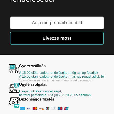
Iratkozzon
fel
hírlevelünkre:
Élvezze most
Gyors szállítás
A 15:00 előtt leadott rendeléseket még aznap feladjuk
A 15:00 után leadott rendeléseket másnap reggel adjuk fel
Szombaton és vasárnap nem adunk fel csomagot
Ügyfélszolgálat
Csapatunk készséggel segít,
hétfőtől péntekig a +33 (0)5 58 70 25 05 számon
Biztonságos fizetés