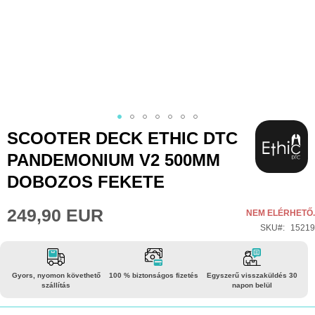
Ugrás
SCOOTER DECK ETHIC DTC
a
PANDEMONIUM V2 500MM
képgaléria
DOBOZOS FEKETE
elejére
249,90 EUR
NEM ELÉRHETŐ.
SKU
15219
Gyors, nyomon követhető
100 % biztonságos fizetés
Egyszerű visszaküldés 30
szállítás
napon belül