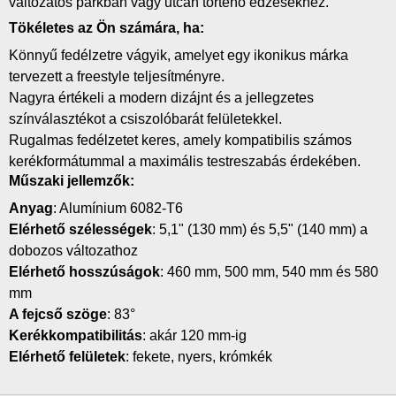
változatos parkban vagy utcán történő edzésekhez.
Tökéletes az Ön számára, ha:
Könnyű fedélzetre vágyik, amelyet egy ikonikus márka
tervezett a freestyle teljesítményre.
Nagyra értékeli a modern dizájnt és a jellegzetes
színválasztékot a csiszolóbarát felületekkel.
Rugalmas fedélzetet keres, amely kompatibilis számos
kerékformátummal a maximális testreszabás érdekében.
Műszaki jellemzők:
Anyag
: Alumínium 6082-T6
Elérhető szélességek
: 5,1" (130 mm) és 5,5" (140 mm) a
dobozos változathoz
Elérhető hosszúságok
: 460 mm, 500 mm, 540 mm és 580
mm
A fejcső szöge
: 83°
Kerékkompatibilitás
: akár 120 mm-ig
Elérhető felületek
: fekete, nyers, krómkék