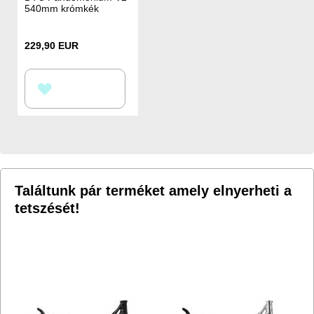
540mm krómkék
229,90 EUR
HOZZÁADÁS
A
KÍVÁNSÁGLISTÁHOZ
Találtunk pár terméket amely elnyerheti a
tetszését!