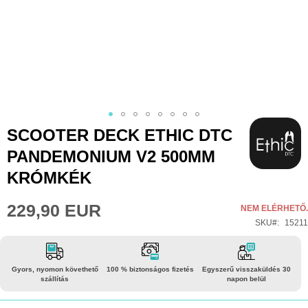
Ugrás
SCOOTER DECK ETHIC DTC
a
PANDEMONIUM V2 500MM
képgaléria
KRÓMKÉK
elejére
229,90 EUR
NEM ELÉRHETŐ.
SKU
15211
Gyors, nyomon követhető
100 % biztonságos fizetés
Egyszerű visszaküldés 30
szállítás
napon belül