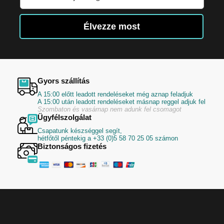
fel
hírlevelünkre:
Élvezze most
Gyors szállítás
A 15:00 előtt leadott rendeléseket még aznap feladjuk
A 15:00 után leadott rendeléseket másnap reggel adjuk fel
Szombaton és vasárnap nem adunk fel csomagot
Ügyfélszolgálat
Csapatunk készséggel segít,
hétfőtől péntekig a +33 (0)5 58 70 25 05 számon
Biztonságos fizetés