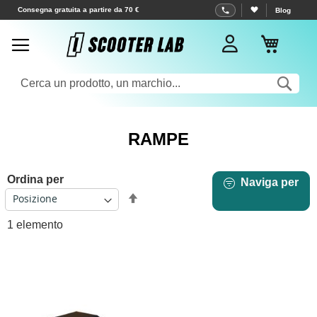
Salta
Consegna gratuita a partire da 70 €
Blog
al
Carrell
contenuto
Sea
RAMPE
Ordina per
Naviga per
Imposta
la
1
elemento
direzione
decrescente