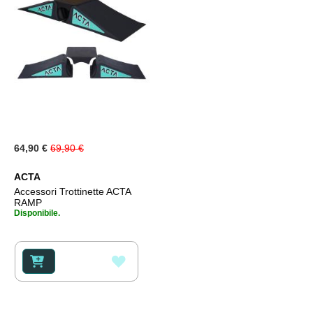
Special
64,90 €
69,90 €
Price
ACTA
Accessori Trottinette ACTA
RAMP
Disponibile.
AGGIUNGI
ALLA
LISTA