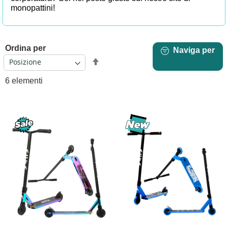
monopattini
!
Ordina per
Naviga per
Imposta
la
6
elementi
direzione
decrescente