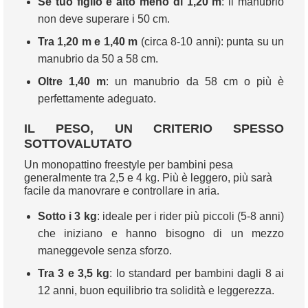
Se tuo figlio è alto meno di 1,20 m
: il manubrio
non deve superare i 50 cm.
Tra 1,20 m e 1,40 m
(circa 8-10 anni): punta su un
manubrio da 50 a 58 cm.
Oltre 1,40 m
: un manubrio da 58 cm o più è
perfettamente adeguato.
IL PESO, UN CRITERIO SPESSO
SOTTOVALUTATO
Un monopattino freestyle per bambini pesa
generalmente tra 2,5 e 4 kg. Più è leggero, più sarà
facile da manovrare e controllare in aria.
Sotto i 3 kg
: ideale per i rider più piccoli (5-8 anni)
che iniziano e hanno bisogno di un mezzo
maneggevole senza sforzo.
Tra 3 e 3,5 kg
: lo standard per bambini dagli 8 ai
12 anni, buon equilibrio tra solidità e leggerezza.