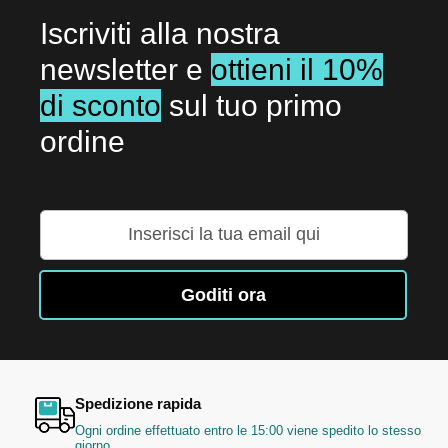
Iscriviti alla nostra
newsletter e
ottieni il 10%
di sconto
sul tuo primo
ordine
Iscriviti
alla
nostra
Newsletter:
Goditi ora
Spedizione rapida
Ogni ordine effettuato entro le 15:00 viene spedito lo stesso
giorno