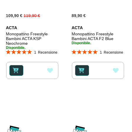
Special
109,90 €
119,90 €
89,90 €
Price
ACTA
ACTA
Monopattino Freestyle
Monopattino Freestyle
Bambini ACTA KSP
Bambini ACTA F2 Blue
Neochrome
Disponibile.
Disponibile.
Valutazione:
Valutazione:
1
Recensione
1
Recensione
100%
100%
AGGIUNGI
AGGI
ALLA
ALLA
LISTA
LISTA
DESIDERI
DESI