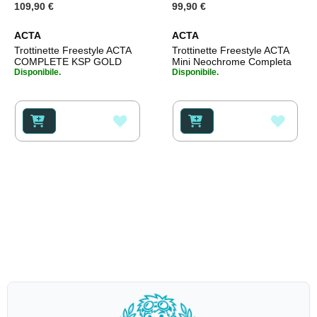
109,90 €
99,90 €
ACTA
ACTA
Trottinette Freestyle ACTA
Trottinette Freestyle ACTA
COMPLETE KSP GOLD
Mini Neochrome Completa
Disponibile.
Disponibile.
AGGIUNGI
AGGI
ALLA
ALLA
LISTA
LISTA
DESIDERI
DESI