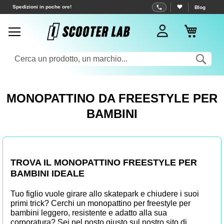
Salta
Spedizioni in poche ore!
Blog
al
Carrell
contenuto
Sea
MONOPATTINO DA FREESTYLE PER
BAMBINI
TROVA IL MONOPATTINO FREESTYLE PER
BAMBINI IDEALE
Tuo figlio vuole girare allo skatepark e chiudere i suoi
primi trick? Cerchi un
monopattino per freestyle
per
bambini leggero, resistente e adatto alla sua
corporatura? Sei nel posto giusto sul nostro
sito di