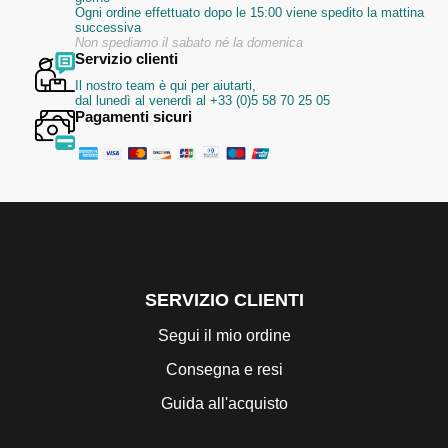
Ogni ordine effettuato dopo le 15:00 viene spedito la mattina
successiva
Non spediamo il sabato né la domenica
Servizio clienti
Il nostro team è qui per aiutarti,
dal lunedì al venerdì al +33 (0)5 58 70 25 05
Pagamenti sicuri
SERVIZIO CLIENTI
Segui il mio ordine
Consegna e resi
Guida all'acquisto