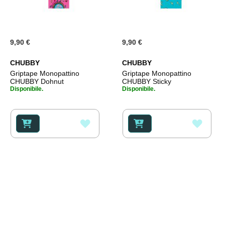
9,90 €
9,90 €
CHUBBY
CHUBBY
Griptape Monopattino
Griptape Monopattino
CHUBBY Dohnut
CHUBBY Sticky
Disponibile.
Disponibile.
AGGIUNGI
AGGI
ALLA
ALLA
LISTA
LISTA
DESIDERI
DESI