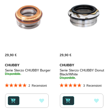
29,90 €
29,90 €
CHUBBY
CHUBBY
Serie Sterzo CHUBBY Burger
Serie Sterzo CHUBBY Donut
Disponibile.
Black/White
Disponibile.
Valutazione:
Valutazione:
2
Recensioni
3
Recensioni
100%
100%
AGGIUNGI
AGGI
ALLA
ALLA