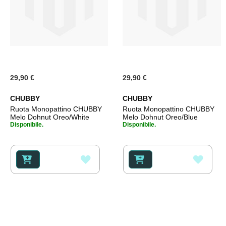
29,90 €
29,90 €
CHUBBY
CHUBBY
Ruota Monopattino CHUBBY
Ruota Monopattino CHUBBY
Melo Dohnut Oreo/White
Melo Dohnut Oreo/Blue
Disponibile.
Disponibile.
AGGIUNGI
AGGI
ALLA
ALLA
LISTA
LISTA
DESIDERI
DESI