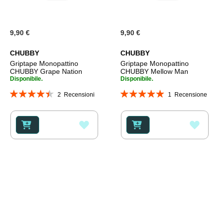
9,90 €
9,90 €
CHUBBY
CHUBBY
Griptape Monopattino
Griptape Monopattino
CHUBBY Grape Nation
CHUBBY Mellow Man
Disponibile.
Disponibile.
Valutazione:
Valutazione:
2
Recensioni
1
Recensione
90%
100%
AGGIUNGI
AGGI
ALLA
ALLA
LISTA
LISTA
DESIDERI
DESI