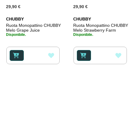
29,90 €
29,90 €
CHUBBY
CHUBBY
Ruota Monopattino CHUBBY
Ruota Monopattino CHUBBY
Melo Grape Juice
Melo Strawberry Farm
Disponibile.
Disponibile.
AGGIUNGI
AGGI
ALLA
ALLA
LISTA
LISTA
DESIDERI
DESI