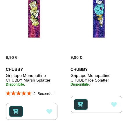
9,90 €
9,90 €
CHUBBY
CHUBBY
Griptape Monopattino
Griptape Monopattino
CHUBBY Marsh Splatter
CHUBBY Ice Splatter
Disponibile.
Disponibile.
Valutazione:
2
Recensioni
100%
AGGI
AGGIUNGI
ALLA
ALLA
LISTA