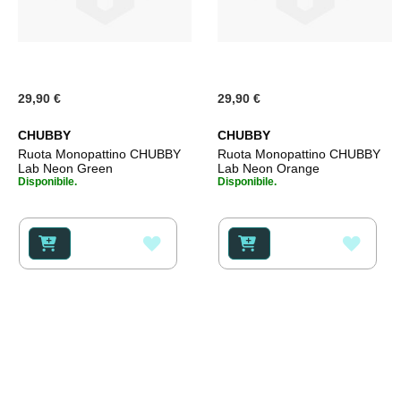
29,90 €
29,90 €
CHUBBY
CHUBBY
Ruota Monopattino CHUBBY
Ruota Monopattino CHUBBY
Lab Neon Green
Lab Neon Orange
Disponibile.
Disponibile.
AGGIUNGI
AGGI
ALLA
ALLA
LISTA
LISTA
DESIDERI
DESI