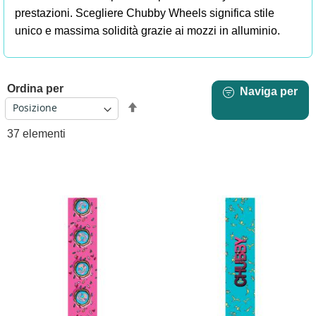
prestazioni. Scegliere Chubby Wheels significa stile
unico e massima solidità grazie ai mozzi in alluminio.
Ordina per
Naviga per
Imposta
la
37
elementi
direzione
decrescente