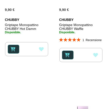
9,90 €
9,90 €
CHUBBY
CHUBBY
Griptape Monopattino
Griptape Monopattino
CHUBBY Hot Damm
CHUBBY Waffle
Disponibile.
Disponibile.
Valutazione:
1
Recensione
100%
AGGIUNGI
AGGI
ALLA
ALLA
LISTA
LISTA
DESIDERI
DESI