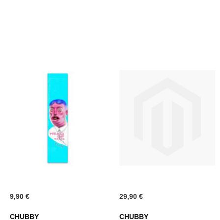
LISTA
DESI
DESIDERI
9,90 €
29,90 €
CHUBBY
CHUBBY