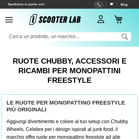
Spedizioni in poche ore!
Salta
Blog
al
Carrell
contenuto
Sea
RUOTE CHUBBY, ACCESSORI E
RICAMBI PER MONOPATTINI
FREESTYLE
LE RUOTE PER MONOPATTINO FREESTYLE
PIÙ ORIGINALI
Aggiungi divertimento e colore al tuo setup con Chubby
Wheels. Celebre per i design ispirati al junk food, il
marchio offre ruote per monopattino freestyle ad alte