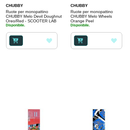
CHUBBY
CHUBBY
Ruote per monopattino
Ruote per monopattino
CHUBBY Melo Devil Doughnut
CHUBBY Melo Wheels
Oreo/Red - SCOOTER LAB
Orange Peel
Disponibile.
Disponibile.
AGGIUNGI
AGGI
ALLA
ALLA
LISTA
LISTA
DESIDERI
DESI