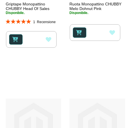
Griptape Monopattino
Ruota Monopattino CHUBBY
CHUBBY Head Of Sales
Melo Dohnut Pink
Disponibile.
Disponibile.
Valutazione:
1
Recensione
100%
AGGI
AGGIUNGI
ALLA
ALLA
LISTA
LISTA
DESI
DESIDERI