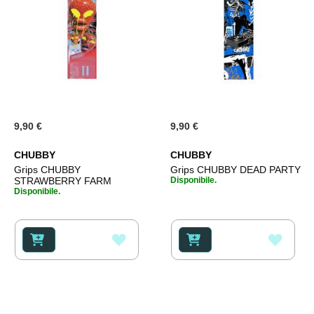
9,90 €
9,90 €
CHUBBY
CHUBBY
Grips CHUBBY
Grips CHUBBY DEAD PARTY
STRAWBERRY FARM
Disponibile.
Disponibile.
AGGIUNGI
AGGI
ALLA
ALLA
LISTA
LISTA
DESIDERI
DESI