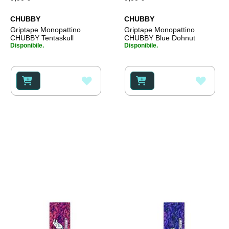
CHUBBY
CHUBBY
Griptape Monopattino
Griptape Monopattino
CHUBBY Tentaskull
CHUBBY Blue Dohnut
Disponibile.
Disponibile.
AGGIUNGI
AGGI
ALLA
ALLA
LISTA
LISTA
DESIDERI
DESI