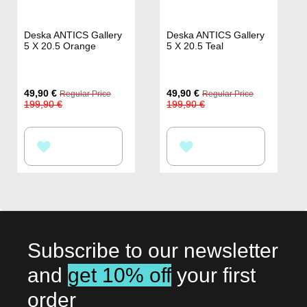
Deska ANTICS Gallery
Deska ANTICS Gallery
5 X 20.5 Orange
5 X 20.5 Teal
Special
Special
49,90 €
49,90 €
Regular Price
Regular Price
Price
Price
199,90 €
199,90 €
PŘIDAT
PŘIDAT
K
K
OBLÍBENÝM
OBLÍBENÝM
Subscribe to our newsletter
and
get 10% off
your first
order