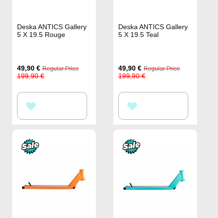
Deska ANTICS Gallery
Deska ANTICS Gallery
5 X 19.5 Rouge
5 X 19.5 Teal
Special
Special
49,90 €
49,90 €
Regular Price
Regular Price
Price
Price
199,90 €
199,90 €
PŘIDAT
PŘIDAT
K
K
OBLÍBENÝM
OBLÍBENÝM