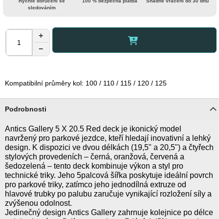
Rychlé doručení se
100 % bezpečná platba
Snadné vrácení do 30 dnů
sledováním
+
−
Kompatibilní průměry kol: 100 / 110 / 115 / 120 / 125
Podrobnosti
Antics Gallery 5 X 20.5 Red deck je ikonický model
navržený pro parkové jezdce, kteří hledají inovativní a lehký
design. K dispozici ve dvou délkách (19,5" a 20,5") a čtyřech
stylových provedeních – černá, oranžová, červená a
šedozelená – tento deck kombinuje výkon a styl pro
technické triky. Jeho 5palcová šířka poskytuje ideální povrch
pro parkové triky, zatímco jeho jednodílná extruze od
hlavové trubky po palubu zaručuje vynikající rozložení síly a
zvýšenou odolnost.
Jedinečný design Antics Gallery zahrnuje kolejnice po délce