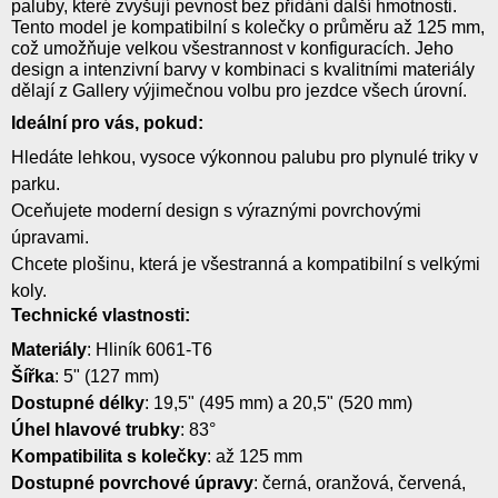
paluby, které zvyšují pevnost bez přidání další hmotnosti.
Tento model je kompatibilní s kolečky o průměru až 125 mm,
což umožňuje velkou všestrannost v konfiguracích. Jeho
design a intenzivní barvy v kombinaci s kvalitními materiály
dělají z Gallery výjimečnou volbu pro jezdce všech úrovní.
Ideální pro vás, pokud:
Hledáte lehkou, vysoce výkonnou palubu pro plynulé triky v
parku.
Oceňujete moderní design s výraznými povrchovými
úpravami.
Chcete plošinu, která je všestranná a kompatibilní s velkými
koly.
Technické vlastnosti:
Materiály
: Hliník 6061-T6
Šířka
: 5" (127 mm)
Dostupné délky
: 19,5" (495 mm) a 20,5" (520 mm)
Úhel hlavové trubky
: 83°
Kompatibilita s kolečky
: až 125 mm
Dostupné povrchové úpravy
: černá, oranžová, červená,