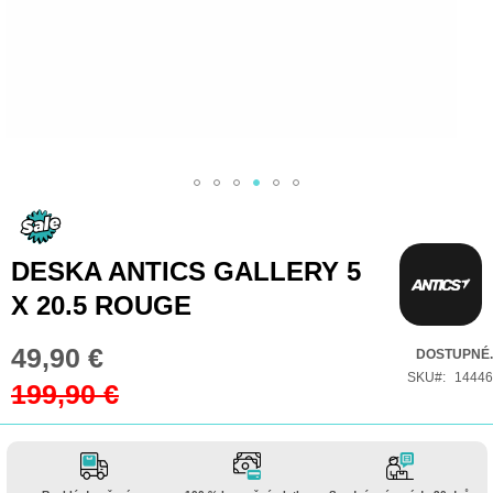
Přeskočit
na
začátek
DESKA ANTICS GALLERY 5
galerie
X 20.5 ROUGE
s
obrázky
49,90 €
Special
DOSTUPNÉ.
Price
SKU
14446
199,90 €