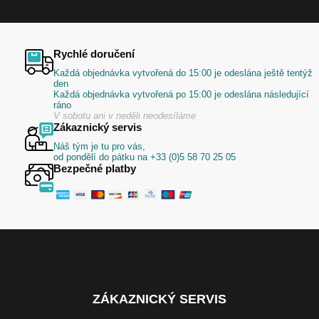
Rychlé doručení
Každá objednávka vytvořená do 15:00 je odeslána ještě tentýž
den
Každá objednávka vytvořená po 15:00 je odeslána následující
ráno
V sobotu ani v neděli neodesíláme
Zákaznický servis
Náš tým je tu pro vás,
od pondělí do pátku na +33 (0)5 58 70 25 05
Bezpečné platby
ZÁKAZNICKÝ SERVIS