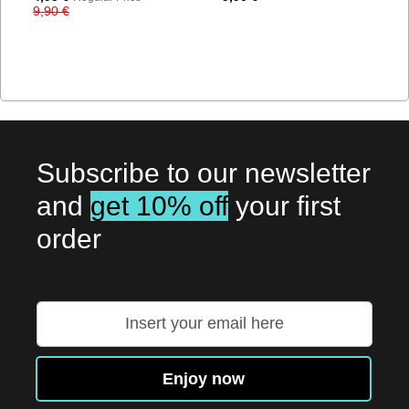
Price
9,90 €
Subscribe to our newsletter
and
get 10% off
your first
order
Přihlaste
se
k
odběru
Enjoy now
zpravodaje: