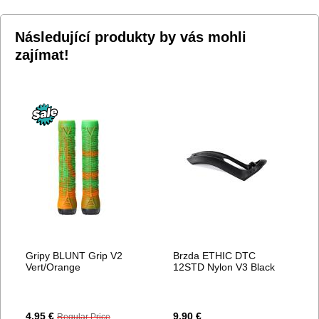
Následující produkty by vás mohli
zajímat!
Gripy BLUNT Grip V2
Brzda ETHIC DTC
Vert/Orange
12STD Nylon V3 Black
Special
4,95 €
9,90 €
Regular Price