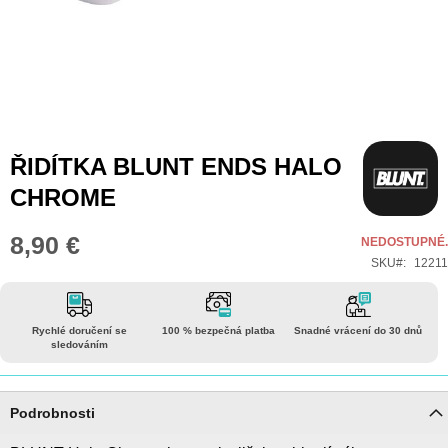
Přeskočit
ŘIDÍTKA BLUNT ENDS HALO
na
CHROME
začátek
galerie
8,90 €
NEDOSTUPNÉ.
s
SKU
12211
obrázky
Rychlé doručení se
100 % bezpečná platba
Snadné vrácení do 30 dnů
sledováním
Podrobnosti