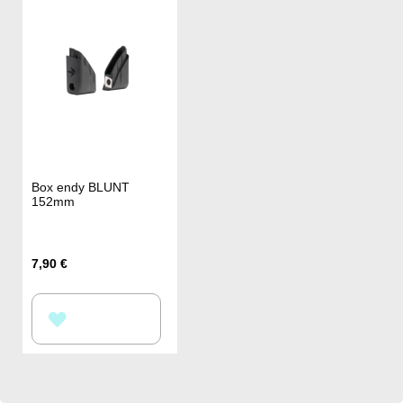
Box endy BLUNT
152mm
7,90 €
PŘIDAT
K
OBLÍBENÝM