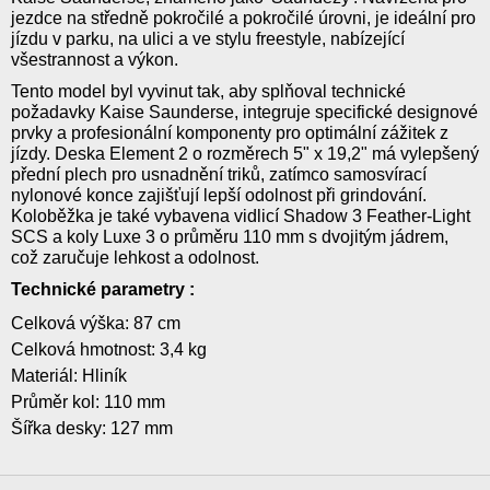
jezdce na středně pokročilé a pokročilé úrovni, je ideální pro
jízdu v parku, na ulici a ve stylu freestyle, nabízející
všestrannost a výkon.
Tento model byl vyvinut tak, aby splňoval technické
požadavky Kaise Saunderse, integruje specifické designové
prvky a profesionální komponenty pro optimální zážitek z
jízdy. Deska Element 2 o rozměrech 5" x 19,2" má vylepšený
přední plech pro usnadnění triků, zatímco samosvírací
nylonové konce zajišťují lepší odolnost při grindování.
Koloběžka je také vybavena vidlicí Shadow 3 Feather-Light
SCS a koly Luxe 3 o průměru 110 mm s dvojitým jádrem,
což zaručuje lehkost a odolnost.
Technické parametry :
Celková výška: 87 cm
Celková hmotnost: 3,4 kg
Materiál: Hliník
Průměr kol: 110 mm
Šířka desky: 127 mm