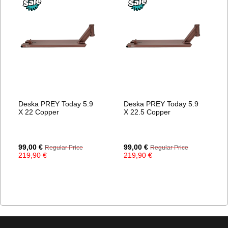
Deska PREY Today 5.9
Deska PREY Today 5.9
X 22 Copper
X 22.5 Copper
Special
Special
99,00 €
99,00 €
Regular Price
Regular Price
Price
Price
219,90 €
219,90 €