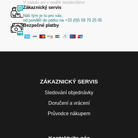
V sobotu ani v neděli neodesíláme
Zákaznický servis
Náš tým je tu pro vás,
od pondělí do pátku na +33 (0)5 58 70 25 05
Bezpečné platby
ZÁKAZNICKÝ SERVIS
Sledování objednávky
Doručení a vrácení
Průvodce nákupem