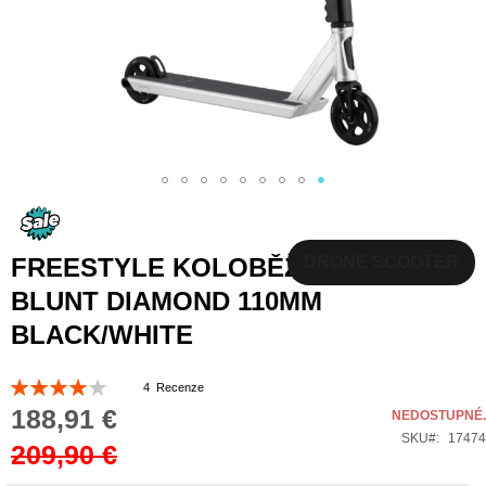
Přeskočit
na
začátek
FREESTYLE KOLOBĚŽKA
DRONE SCOOTER
galerie
BLUNT DIAMOND 110MM
s
BLACK/WHITE
obrázky
Hodnocení:
4
Recenze
80
100
% of
188,91 €
Special
NEDOSTUPNÉ.
Price
SKU
17474
209,90 €