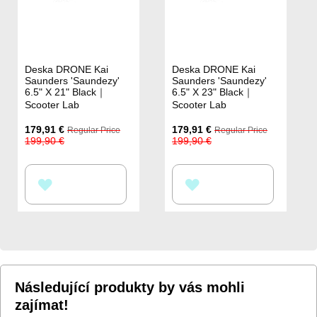
Deska DRONE Kai
Deska DRONE Kai
Saunders 'Saundezy'
Saunders 'Saundezy'
6.5" X 21" Black｜
6.5" X 23" Black｜
Scooter Lab
Scooter Lab
Special
Special
179,91 €
179,91 €
Regular Price
Regular Price
Price
Price
199,90 €
199,90 €
PŘIDAT
PŘIDAT
K
K
OBLÍBENÝM
OBLÍBENÝM
Následující produkty by vás mohli
zajímat!