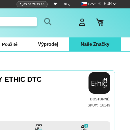
Jazyk
Měna
€ - EUR
CZ
05 58 70 25 05
Blog
Můj košík
Search
Použité
Výprodej
Naše Značky
 ETHIC DTC
DOSTUPNÉ.
SKU
16149