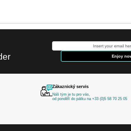
Přihlaste
se
der
Enjoy no
k
odběru
zpravodaje:
Zákaznický servis
Náš tým je tu pro vás,
od pondělí do pátku na +33 (0)5 58 70 25 05