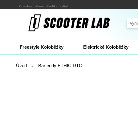
Přejít
Odeslání během několika hodin!
na
obsah
Sear
Freestyle Koloběžky
Elektrické Koloběžky
Úvod
Bar endy ETHIC DTC
Přeskočit
na
konec
galerie
s
obrázky