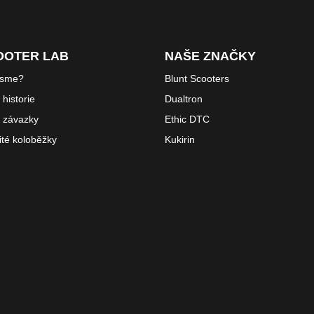
OOTER LAB
NAŠE ZNAČKY
jsme?
Blunt Scooters
historie
Dualtron
 závazky
Ethic DTC
ité koloběžky
Kukirin