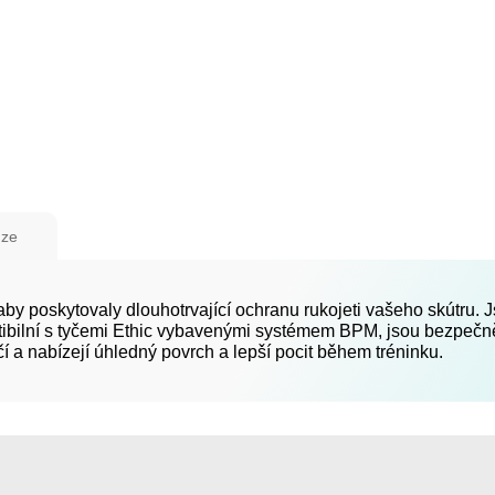
ze
aby poskytovaly dlouhotrvající ochranu rukojeti vašeho skútru. 
atibilní s tyčemi Ethic vybavenými systémem BPM, jsou bezpeč
čí a nabízejí úhledný povrch a lepší pocit během tréninku.