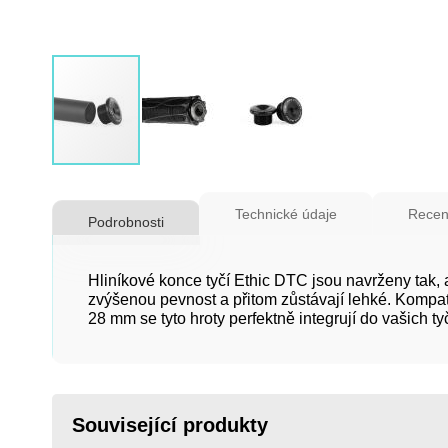
Přeskočit
na
Technické údaje
Recen
Podrobnosti
začátek
galerie
s
Hliníkové konce tyčí Ethic DTC jsou navrženy tak, 
obrázky
zvýšenou pevnost a přitom zůstávají lehké. Komp
28 mm se tyto hroty perfektně integrují do vašich ty
Související produkty