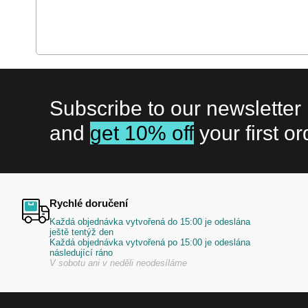
Subscribe to our newsletter
and
get 10% off
your first or
Rychlé doručení
Každá objednávka vytvořená do 15:00 je odeslána
ještě tentýž den
Každá objednávka vytvořená po 15:00 je odeslána
následující ráno
V sobotu ani v neděli neodesíláme