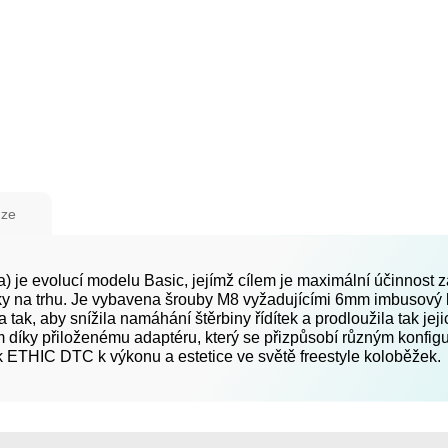
ze
je evolucí modelu Basic, jejímž cílem je maximální účinnost z
jky na trhu. Je vybavena šrouby M8 vyžadujícími 6mm imbusový 
ak, aby snížila namáhání štěrbiny řídítek a prodloužila tak je
mm díky přiloženému adaptéru, který se přizpůsobí různým konfig
ek ETHIC DTC k výkonu a estetice ve světě freestyle koloběžek.