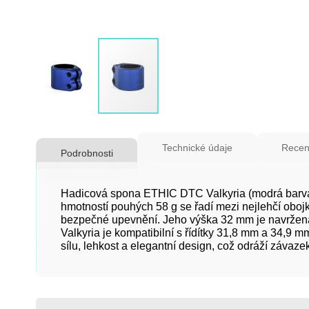
Přeskočit
na
Technické údaje
Recen
Podrobnosti
začátek
galerie
s
Hadicová spona ETHIC DTC Valkyria (modrá barva) 
obrázky
hmotností pouhých 58 g se řadí mezi nejlehčí obo
bezpečné upevnění. Jeho výška 32 mm je navržena t
Valkyria je kompatibilní s řídítky 31,8 mm a 34,9 
sílu, lehkost a elegantní design, což odráží závaz