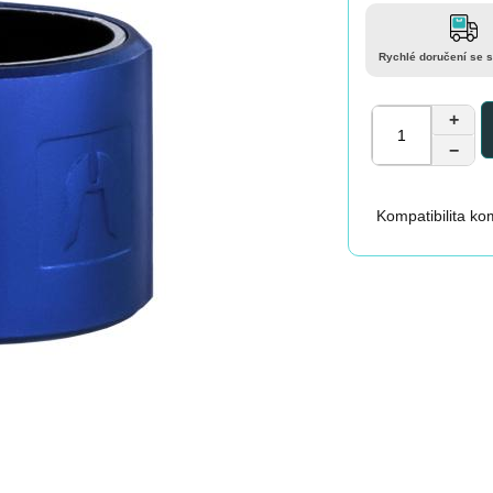
Rychlé doručení se 
+
−
Kompatibilita k