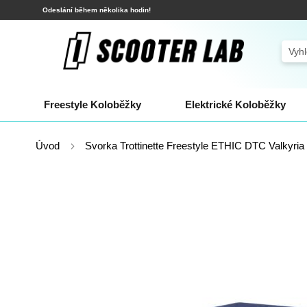
Přejít
Odeslání během několika hodin!
na
obsah
Sear
Freestyle Koloběžky
Elektrické Koloběžky
Úvod
Svorka Trottinette Freestyle ETHIC DTC Valkyria
Přeskočit
na
konec
galerie
s
obrázky