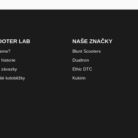
OOTER LAB
NAŠE ZNAČKY
jsme?
Blunt Scooters
historie
Dualtron
 závazky
Ethic DTC
ité koloběžky
Kukirin