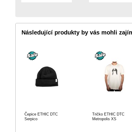
K
K
OBLÍBENÝM
OBLÍBENÝM
Následující produkty by vás mohli zají
Čepice ETHIC DTC
Tričko ETHIC DTC
Serpico
Metropolis XS