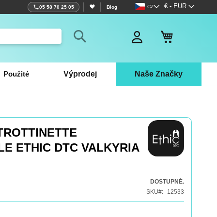
Jazyk
Měna
€ - EUR
CZ
05 58 70 25 05
Blog
Můj košík
Search
Použité
Výprodej
Naše Značky
TROTTINETTE
E ETHIC DTC VALKYRIA
DOSTUPNÉ.
SKU
12533