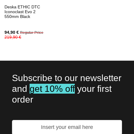
Deska ETHIC DTC
Iconoclast Evo 2
550mm Black
Special
94,90 €
Regular Price
Price
219,90 €
Subscribe to our newsletter
and
get 10% off
your first
order
Přihlaste
se