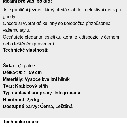
Ideální pro vás, pokud:
Jste pouliční jezdec, který hledá stabilní a efektivní deck pro
grindy.
Chcete si vybrat délku, aby se koloběžka přizpůsobila
vašemu stylu.
Oceňujete elegantní estetiku, která je k dispozici v černém
nebo leštěném provedení.
Technické vlastnosti:
Šířka:
5,5 palce
Délka< /b >: 59 cm
Materiály
: Vysoce kvalitní hliník
Tvar
: Krabicový střih
Typ náhlavní soupravy
: Integrovaná
Hmotnost
: 2,5 kg
Dostupné barvy
: Černá, Leštěná
Technické údaje