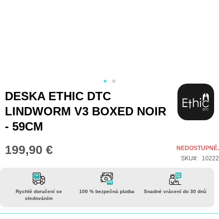
Přeskočit
DESKA ETHIC DTC
na
LINDWORM V3 BOXED NOIR
začátek
- 59CM
galerie
s
199,90 €
NEDOSTUPNÉ.
obrázky
SKU
10222
Rychlé doručení se
100 % bezpečná platba
Snadné vrácení do 30 dnů
sledováním