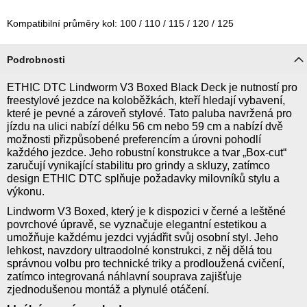
Kompatibilní průměry kol: 100 / 110 / 115 / 120 / 125
Podrobnosti
ETHIC DTC Lindworm V3 Boxed Black Deck je nutností pro
freestylové jezdce na koloběžkách, kteří hledají vybavení,
které je pevné a zároveň stylové. Tato paluba navržená pro
jízdu na ulici nabízí délku 56 cm nebo 59 cm a nabízí dvě
možnosti přizpůsobené preferencím a úrovni pohodlí
každého jezdce. Jeho robustní konstrukce a tvar „Box-cut“
zaručují vynikající stabilitu pro grindy a skluzy, zatímco
design ETHIC DTC splňuje požadavky milovníků stylu a
výkonu.
Lindworm V3 Boxed, který je k dispozici v černé a leštěné
povrchové úpravě, se vyznačuje elegantní estetikou a
umožňuje každému jezdci vyjádřit svůj osobní styl. Jeho
lehkost, navzdory ultraodolné konstrukci, z něj dělá tou
správnou volbu pro technické triky a prodloužená cvičení,
zatímco integrovaná náhlavní souprava zajišťuje
zjednodušenou montáž a plynulé otáčení.