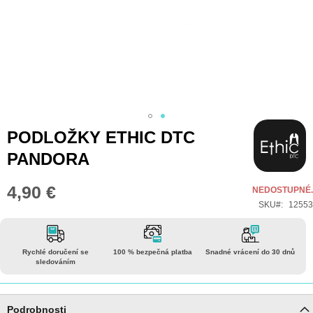
Přeskočit
PODLOŽKY ETHIC DTC
na
PANDORA
začátek
galerie
4,90 €
NEDOSTUPNÉ.
s
SKU
12553
obrázky
Rychlé doručení se
100 % bezpečná platba
Snadné vrácení do 30 dnů
sledováním
Podrobnosti