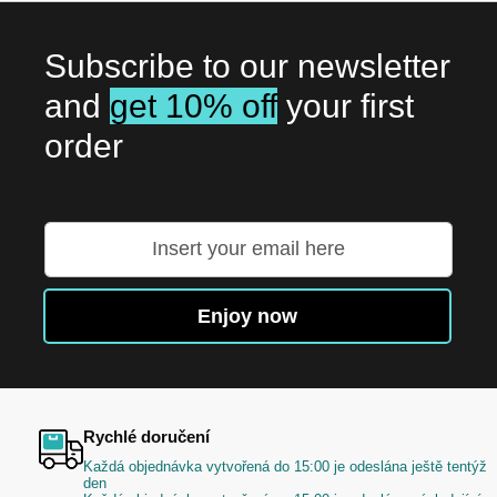
Subscribe to our newsletter
and
get 10% off
your first
order
Přihlaste
se
k
odběru
Enjoy now
zpravodaje:
Rychlé doručení
Každá objednávka vytvořená do 15:00 je odeslána ještě tentýž
den