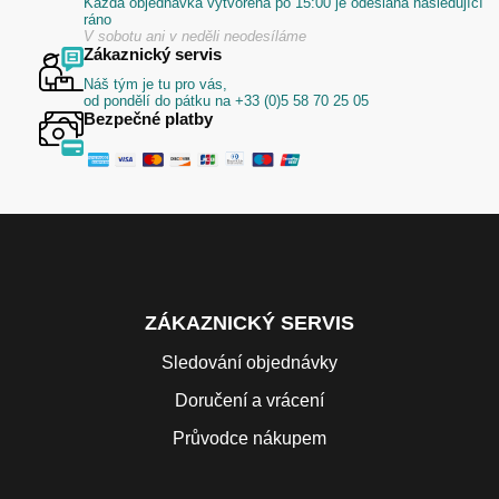
Každá objednávka vytvořená po 15:00 je odeslána následující
ráno
V sobotu ani v neděli neodesíláme
Zákaznický servis
Náš tým je tu pro vás,
od pondělí do pátku na +33 (0)5 58 70 25 05
Bezpečné platby
ZÁKAZNICKÝ SERVIS
Sledování objednávky
Doručení a vrácení
Průvodce nákupem