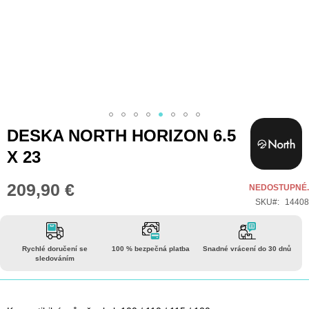
Přeskočit
DESKA NORTH HORIZON 6.5
na
X 23
začátek
galerie
209,90 €
NEDOSTUPNÉ.
s
SKU
14408
obrázky
Rychlé doručení se
100 % bezpečná platba
Snadné vrácení do 30 dnů
sledováním