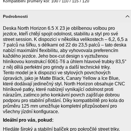
Kompatibilní průměry kol: 100 / 110 / 115 / 120
Podrobnosti
Deska North Horizon 6.5 X 23 je oblíbenou volbou pro
jezdce, kteří chtějí spojit odolnost, stabilitu a styl pro své
street session. K dispozici v několika velikostech – 6,2, 6,5 a
7 palců na šířku, s délkami od 22 do 23,5 palců – tato deska
nabízí maximální flexibilitu, aby vyhovovala preferencím
každého jezdce. Jeho box-cut design s vyztuženou
hliníkovou konstrukcí 6061-T6 a úhlem hlavové trubky 83,5°
z něj dělá perfektní pro grindy a další technické triky.
Tento model je k dispozici ve stylových povrchových
úpravách, jako je Matte Black, Canary Yellow a Ice Blue,
které dodávají jedinečný styl. North Horizon obsahuje CNC
hliníkové patky, které nabízejí vynikající odolnost proti
nárazům, zatímco jeho konkávní povrch zajišťuje dobrou
podporu pro stabilní přistání. Díky kompatibilitě pro kola do
průměru 125 mm umožňuje kompletní přizpůsobení pro
všechny jízdní konfigurace.
Ideální pro vás, pokud:
Hledáte široký a stabilní balíček pro pokročilé street triky.