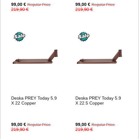
Special
Special
99,00 €
99,00 €
Regular Price
Regular Price
Price
Price
219,90 €
219,90 €
Deska PREY Today 5.9
Deska PREY Today 5.9
X 22 Copper
X 22.5 Copper
Special
Special
99,00 €
99,00 €
Regular Price
Regular Price
Price
Price
219,90 €
219,90 €