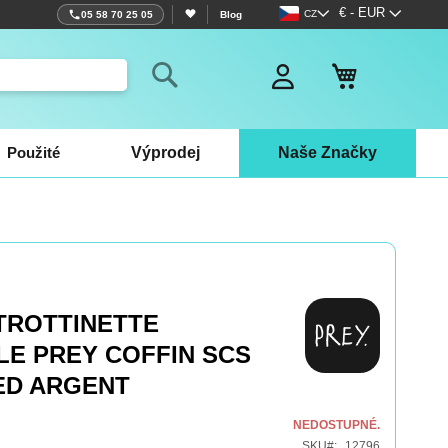
Jazyk
Měna
€ - EUR
CZ
05 58 70 25 05
Blog
Můj košík
Search
Použité
Výprodej
Naše Značky
TROTTINETTE
LE PREY COFFIN SCS
ED ARGENT
NEDOSTUPNÉ.
SKU
12796