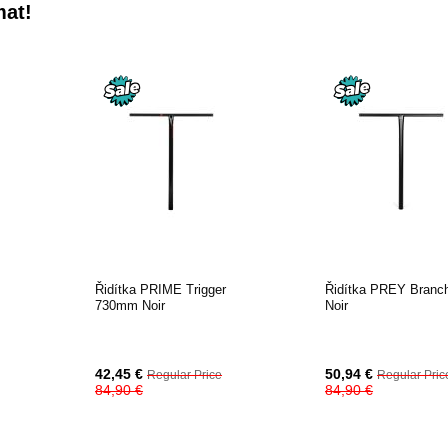
mat!
Řidítka PRIME Trigger
Řidítka PREY Branc
730mm Noir
Noir
Special
Special
42,45 €
50,94 €
Regular Price
Regular Pric
Price
Price
84,90 €
84,90 €