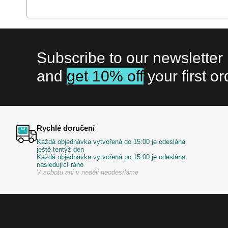
Subscribe to our newsletter
and
get 10% off
your first or
Rychlé doručení
Každá objednávka vytvořená do 15:00 je odeslána
ještě tentýž den
Každá objednávka vytvořená po 15:00 je odeslána
následující ráno
V sobotu ani v neděli neodesíláme