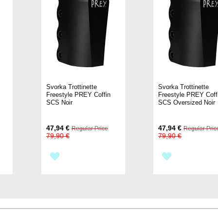
Svorka Trottinette
Svorka Trottinette
Freestyle PREY Coffin
Freestyle PREY Coff
SCS Noir
SCS Oversized Noir
Special
Special
47,94 €
47,94 €
Regular Price
Regular Pric
Price
Price
79,90 €
79,90 €
PŘIDAT
PŘIDAT
K
K
OBLÍBENÝM
OBLÍBENÝM