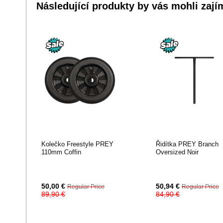
Následující produkty by vás mohli zají
Kolečko Freestyle PREY
Řidítka PREY Branch
110mm Coffin
Oversized Noir
Special
Special
50,00 €
50,94 €
Regular Price
Regular Price
Price
Price
89,90 €
84,90 €