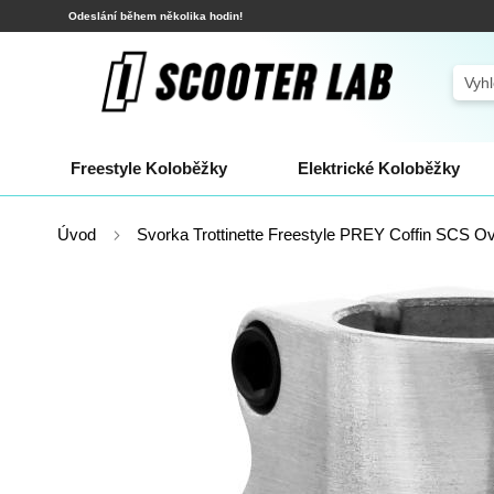
Přejít
Odeslání během několika hodin!
na
obsah
Sear
Freestyle Koloběžky
Elektrické Koloběžky
Úvod
Svorka Trottinette Freestyle PREY Coffin SCS Ov
Přeskočit
na
konec
galerie
s
obrázky