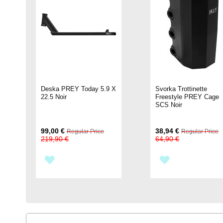
Deska PREY Today 5.9 X
Svorka Trottinette
22.5 Noir
Freestyle PREY Cage
SCS Noir
Special
Special
99,00 €
38,94 €
Regular Price
Regular Price
Price
Price
219,90 €
64,90 €
PŘIDAT
PŘIDAT
K
K
OBLÍBENÝM
OBLÍBENÝM