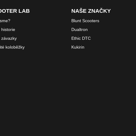
OOTER LAB
NAŠE ZNAČKY
jsme?
Blunt Scooters
historie
Dualtron
 závazky
Ethic DTC
ité koloběžky
Kukirin