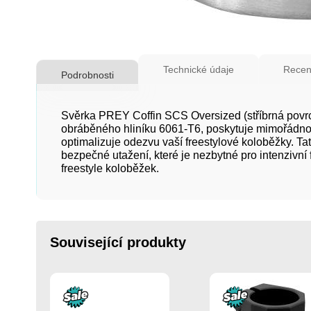
Přeskočit
na
Technické údaje
Recen
Podrobnosti
začátek
galerie
s
Svěrka PREY Coffin SCS Oversized (stříbrná povrc
obrázky
obráběného hliníku 6061-T6, poskytuje mimořádnou 
optimalizuje odezvu vaší freestylové koloběžky. Ta
bezpečné utažení, které je nezbytné pro intenzivní
freestyle koloběžek.
Související produkty