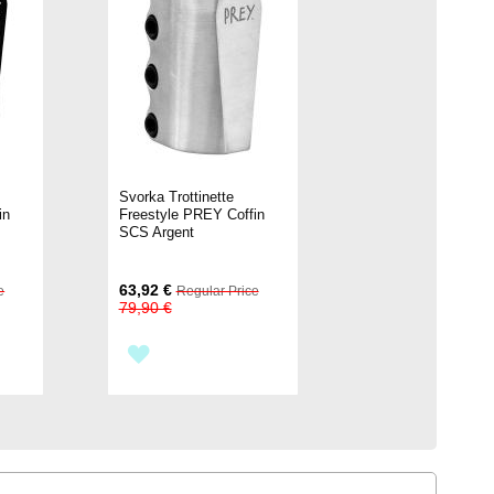
Svorka Trottinette
in
Freestyle PREY Coffin
SCS Argent
Special
63,92 €
e
Regular Price
Price
79,90 €
PŘIDAT
K
OBLÍBENÝM