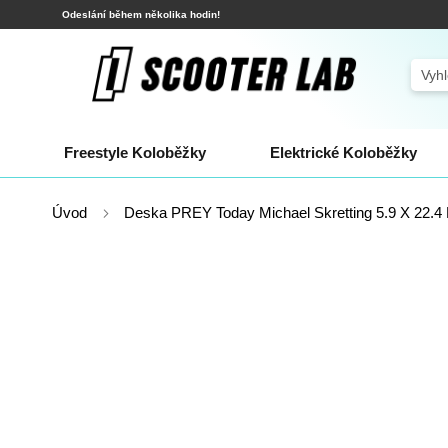
Přejít
Odeslání během několika hodin!
na
obsah
Sear
Freestyle Koloběžky
Elektrické Koloběžky
Úvod
Deska PREY Today Michael Skretting 5.9 X 22.4
Přeskočit
na
konec
galerie
s
obrázky