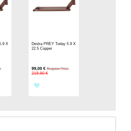
5.9 X
Deska PREY Today 5.9 X
22.5 Copper
Special
99,00 €
e
Regular Price
Price
219,90 €
PŘIDAT
K
OBLÍBENÝM