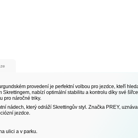
ze
rgundském provedení je perfektní volbou pro jezdce, kteří hleda
rettingem, nabízí optimální stabilitu a kontrolu díky své šířce 5
 pro náročné triky.
í nádech, který odráží Skrettingův styl. Značka PREY, uznávaná
ciózní jezdce.
a ulici a v parku.