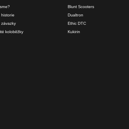
jsme?
Blunt Scooters
historie
Dualtron
 závazky
Ethic DTC
ité koloběžky
Kukirin