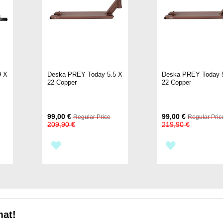
9 X
Deska PREY Today 5.5 X
Deska PREY Today 
22 Copper
22 Copper
Special
Special
99,00 €
99,00 €
Regular Price
Regular Pric
Price
Price
209,90 €
219,90 €
PŘIDAT
PŘIDAT
K
K
OBLÍBENÝM
OBLÍBENÝM
mat!