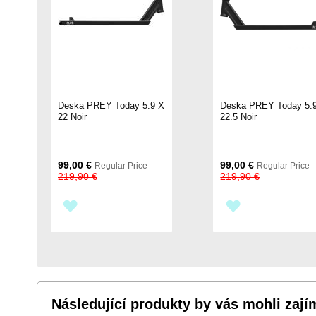
Deska PREY Today 5.9 X
Deska PREY Today 5.
22 Noir
22.5 Noir
Special
Special
99,00 €
99,00 €
Regular Price
Regular Price
Price
Price
219,90 €
219,90 €
PŘIDAT
PŘIDAT
K
K
OBLÍBENÝM
OBLÍBENÝM
Následující produkty by vás mohli zají