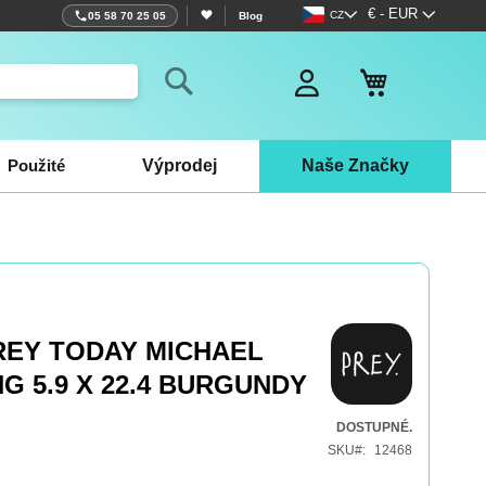
Jazyk
Měna
€ - EUR
CZ
05 58 70 25 05
Blog
Můj košík
Search
Použité
Výprodej
Naše Značky
REY TODAY MICHAEL
G 5.9 X 22.4 BURGUNDY
DOSTUPNÉ.
SKU
12468