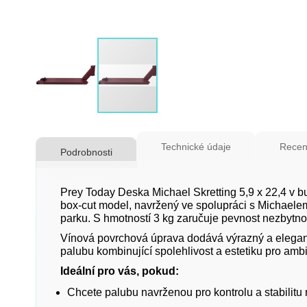
Přeskočit
na
Technické údaje
Recen
Podrobnosti
začátek
galerie
s
Prey Today Deska Michael Skretting 5,9 x 22,4 v bu
obrázky
box-cut model, navržený ve spolupráci s Michaelem Sk
parku. S hmotností 3 kg zaručuje pevnost nezbytnou
Vínová povrchová úprava dodává výrazný a elegantn
palubu kombinující spolehlivost a estetiku pro ambi
Ideální pro vás, pokud:
Chcete palubu navrženou pro kontrolu a stabilitu n