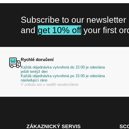
Subscribe to our newsletter
and
get 10% off
your first or
Rychlé doručení
Každá objednávka vytvořená do 15:00 je odeslána
ještě tentýž den
Každá objednávka vytvořená po 15:00 je odeslána
následující ráno
V sobotu ani v neděli neodesíláme
ZÁKAZNICKÝ SERVIS
SC