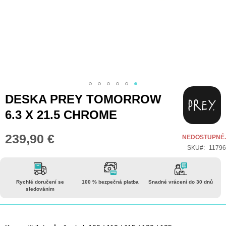
Přeskočit
DESKA PREY TOMORROW
na
6.3 X 21.5 CHROME
začátek
galerie
239,90 €
NEDOSTUPNÉ.
s
SKU
11796
obrázky
Rychlé doručení se
100 % bezpečná platba
Snadné vrácení do 30 dnů
sledováním