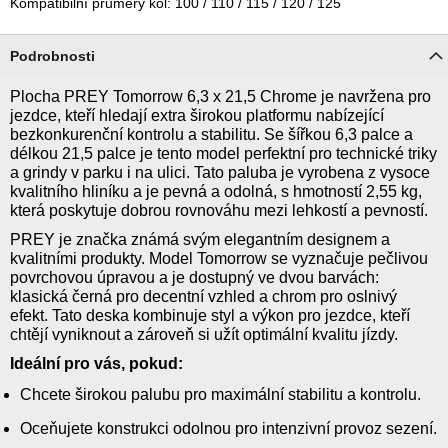
Kompatibilní průměry kol: 100 / 110 / 115 / 120 / 125
Podrobnosti
Plocha PREY Tomorrow 6,3 x 21,5 Chrome je navržena pro
jezdce, kteří hledají extra širokou platformu nabízející
bezkonkurenční kontrolu a stabilitu. Se šířkou 6,3 palce a
délkou 21,5 palce je tento model perfektní pro technické triky
a grindy v parku i na ulici. Tato paluba je vyrobena z vysoce
kvalitního hliníku a je pevná a odolná, s hmotností 2,55 kg,
která poskytuje dobrou rovnováhu mezi lehkostí a pevností.
PREY je značka známá svým elegantním designem a
kvalitními produkty. Model Tomorrow se vyznačuje pečlivou
povrchovou úpravou a je dostupný ve dvou barvách:
klasická černá pro decentní vzhled a chrom pro oslnivý
efekt. Tato deska kombinuje styl a výkon pro jezdce, kteří
chtějí vyniknout a zároveň si užít optimální kvalitu jízdy.
Ideální pro vás, pokud:
Chcete širokou palubu pro maximální stabilitu a kontrolu.
Oceňujete konstrukci odolnou pro intenzivní provoz sezení.