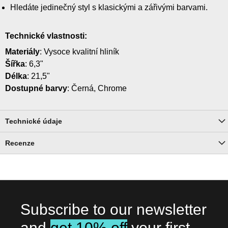
Hledáte jedinečný styl s klasickými a zářivými barvami.
Technické vlastnosti:
Materiály
: Vysoce kvalitní hliník
Šířka
: 6,3"
Délka
: 21,5"
Dostupné barvy
: Černá, Chrome
Technické údaje
Recenze
Subscribe to our newsletter
and
get 10% off
your first