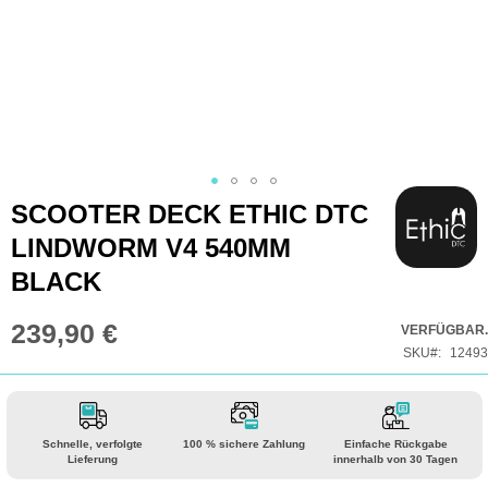
Zum
SCOOTER DECK ETHIC DTC
Anfang
LINDWORM V4 540MM
der
BLACK
Bildgalerie
springen
239,90 €
VERFÜGBAR.
SKU
12493
Schnelle, verfolgte
100 % sichere Zahlung
Einfache Rückgabe
Lieferung
innerhalb von 30 Tagen