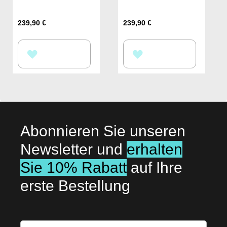
239,90 €
239,90 €
ZUR
ZUR
WUNSCHLISTE
WUNSCHLISTE
HINZUFÜGEN
HINZUFÜGEN
Abonnieren Sie unseren
Newsletter und
erhalten
Sie 10% Rabatt
auf Ihre
erste Bestellung
Melden