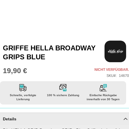
Zum
GRIFFE HELLA BROADWAY
Anfang
GRIPS BLUE
der
Bildgalerie
19,90 €
NICHT VERFÜGBAR.
springen
SKU
14670
Schnelle, verfolgte
100 % sichere Zahlung
Einfache Rückgabe
Lieferung
innerhalb von 30 Tagen
Details