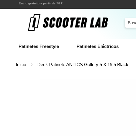
Ir
¡Envíos en pocas horas!
al
contenido
Sear
Patinetes Freestyle
Patinetes Eléctricos
Inicio
Deck Patinete ANTICS Gallery 5 X 19.5 Black
Saltar
al
final
de
la
galería
de
imágenes