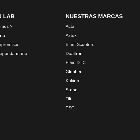
 LAB
NUESTRAS MARCAS
omos ?
Acta
ria
Aztek
mpromisos
Blunt Scooters
 segunda mano
Dualtron
Ethic DTC
Globber
Kukirin
S-one
Tilt
TSG