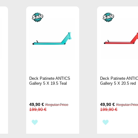
Deck Patinete ANTICS
Deck Patinete ANTI
Gallery 5 X 19.5 Teal
Gallery 5 X 20.5 red
Special
Special
49,90 €
49,90 €
Regular Price
Regular Pric
Price
Price
199,90 €
199,90 €
AÑADIR
AÑADIR
A
A