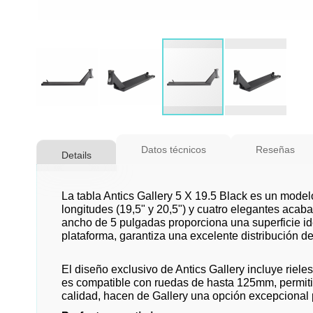
Saltar
al
Datos técnicos
Reseñas
Details
comienzo
de
la
La tabla Antics Gallery 5 X 19.5 Black es un mode
galería
longitudes (19,5" y 20,5") y cuatro elegantes acaba
ancho de 5 pulgadas proporciona una superficie ide
de
plataforma, garantiza una excelente distribución de 
imágenes
El diseño exclusivo de Antics Gallery incluye riele
es compatible con ruedas de hasta 125mm, permitie
calidad, hacen de Gallery una opción excepcional pa