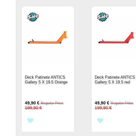
Deck Patinete ANTICS
Deck Patinete ANTICS
Gallery 5 X 19.5 Orange
Gallery 5 X 19.5 red
Special
Special
49,90 €
49,90 €
Regular Price
Regular Price
Price
Price
199,90 €
199,90 €
AÑADIR
AÑADIR
A
A