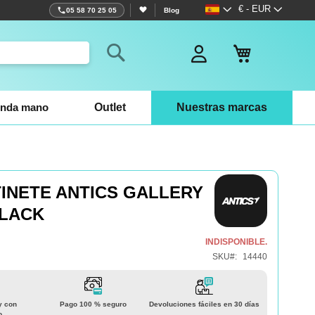
Lenguaje
Moneda
€ - EUR
05 58 70 25 05
Blog
Mi cesta
Search
nda mano
Outlet
Nuestras marcas
INETE ANTICS GALLERY
BLACK
INDISPONIBLE.
SKU
14440
y con
Pago 100 % seguro
Devoluciones fáciles en 30 días
o