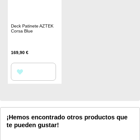
Deck Patinete AZTEK
Corsa Blue
169,90 €
AÑADIR
A
LA
LISTA
DE
¡Hemos encontrado otros productos que
te pueden gustar!
DESEOS