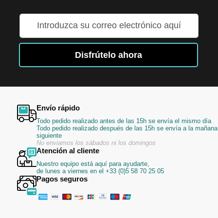
Inscríbase
a
nuestro
boletín
Disfrútelo ahora
de
noticias:
Envío rápido
Todo pedido realizado antes de las 15h se envía el mismo día
Todo pedido realizado después de las 15h se envía a la mañana
siguiente
No enviamos los sábados ni los domingos
Atención al cliente
Nuestro equipo está aquí para ayudarte,
de lunes a viernes en el +33 (0)5 58 70 25 05
Pagos seguros