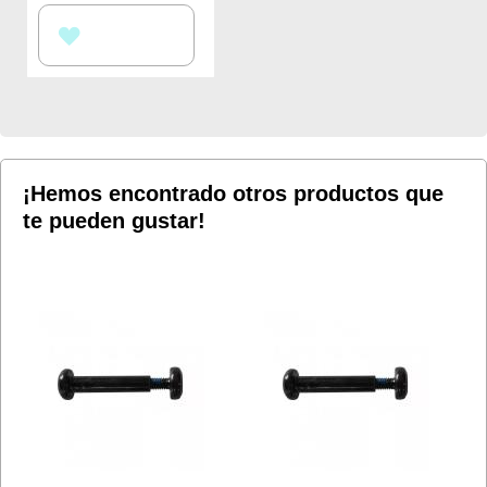
AÑADIR
A
LA
LISTA
DE
¡Hemos encontrado otros productos que
te pueden gustar!
DESEOS