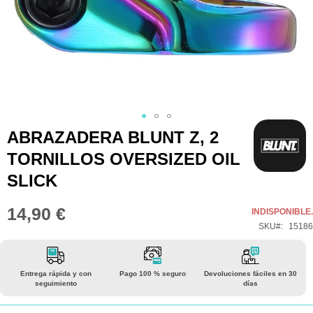
Saltar
ABRAZADERA BLUNT Z, 2
al
TORNILLOS OVERSIZED OIL
comienzo
SLICK
de
la
14,90 €
INDISPONIBLE.
galería
SKU
15186
de
imágenes
Entrega rápida y con
Pago 100 % seguro
Devoluciones fáciles en 30
seguimiento
días