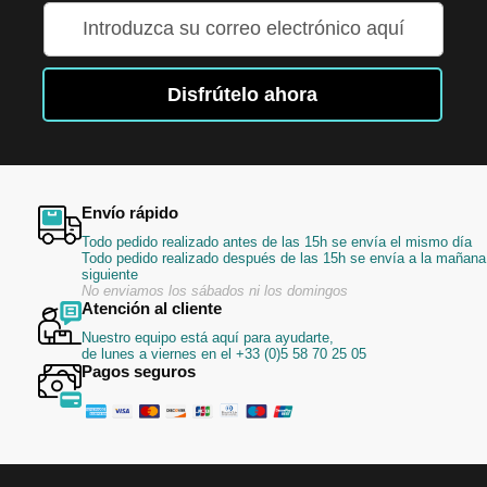
Inscríbase
a
nuestro
boletín
Disfrútelo ahora
de
noticias:
Envío rápido
Todo pedido realizado antes de las 15h se envía el mismo día
Todo pedido realizado después de las 15h se envía a la mañana
siguiente
No enviamos los sábados ni los domingos
Atención al cliente
Nuestro equipo está aquí para ayudarte,
de lunes a viernes en el +33 (0)5 58 70 25 05
Pagos seguros