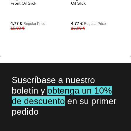
Front Oil Slick
Oil Slick
Special
Special
4,77 €
4,77 €
Regular Price
Regular Price
Price
Price
15,90 €
15,90 €
Suscríbase a nuestro
boletín y
obtenga un 10%
de descuento
en su primer
pedido