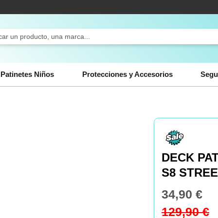
ch
Patinetes Niños
Protecciones y Accesorios
Segu
DECK PA
S8 STRE
34,90 €
Special
Price
129,90 €