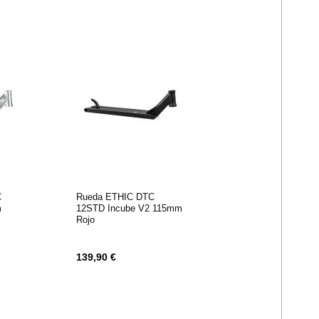
C
Rueda ETHIC DTC
m
12STD Incube V2 115mm
Rojo
139,90 €