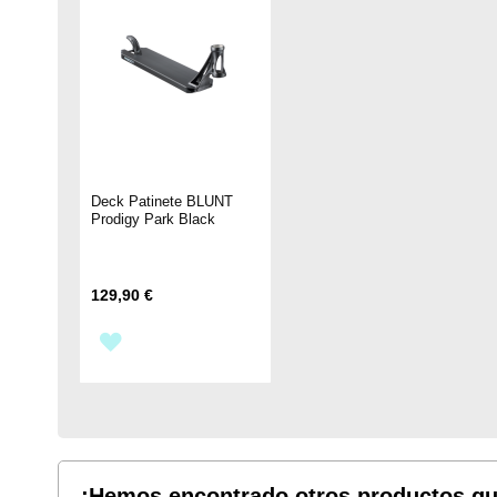
LISTA
DE
DE
DESEOS
DESEOS
Deck Patinete BLUNT
Prodigy Park Black
129,90 €
AÑADIR
A
LA
LISTA
¡Hemos encontrado otros productos qu
DE