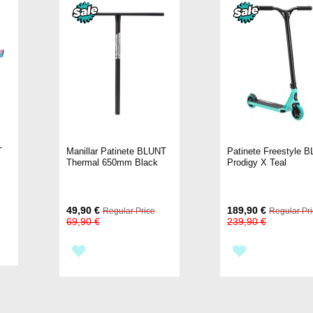
T
Manillar Patinete BLUNT
Patinete Freestyle 
Thermal 650mm Black
Prodigy X Teal
Special
Special
49,90 €
189,90 €
Regular Price
Regular Pr
Price
Price
69,90 €
239,90 €
AÑADIR
AÑADIR
A
A
LA
LA