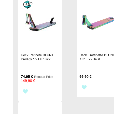
Deck Patinete BLUNT
Deck Trottinette BLUN
Prodigy S9 Oil Slick
KOS S5 Heist
Special
74,95 €
99,90 €
Regular Price
Price
149,90 €
AÑADIR
AÑADIR
A
A
LA
LA
LISTA