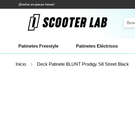
Ir
¡Envíos en pocas horas!
al
contenido
Sear
Patinetes Freestyle
Patinetes Eléctricos
Inicio
Deck Patinete BLUNT Prodigy S8 Street Black
Saltar
al
final
de
la
galería
de
imágenes