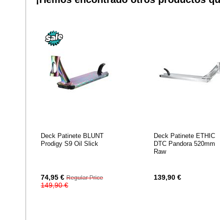
DESEOS
Deck Patinete BLUNT
Deck Patinete ETHIC
Prodigy S9 Oil Slick
DTC Pandora 520mm
Raw
Special
74,95 €
139,90 €
Regular Price
Price
149,90 €