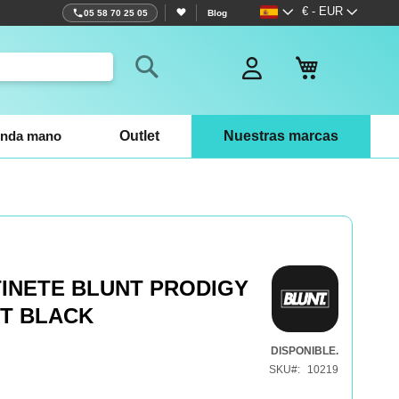
Lenguaje
Moneda
€ - EUR
05 58 70 25 05
Blog
Mi cesta
Search
nda mano
Outlet
Nuestras marcas
TINETE BLUNT PRODIGY
ET BLACK
DISPONIBLE.
SKU
10219