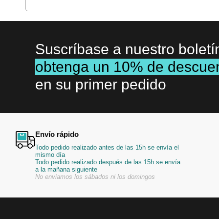
Suscríbase a nuestro boletí
obtenga un 10% de descue
en su primer pedido
Envío rápido
Todo pedido realizado antes de las 15h se envía el
mismo día
Todo pedido realizado después de las 15h se envía
a la mañana siguiente
No enviamos los sábados ni los domingos