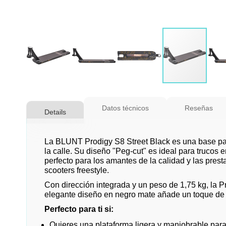
Saltar
al
Datos técnicos
Reseñas
Details
comienzo
de
la
La BLUNT Prodigy S8 Street Black es una base par
galería
la calle. Su diseño "Peg-cut" es ideal para trucos 
perfecto para los amantes de la calidad y las pres
de
scooters freestyle.
imágenes
Con dirección integrada y un peso de 1,75 kg, la Pr
elegante diseño en negro mate añade un toque de so
Perfecto para ti si:
Quieres una plataforma ligera y maniobrable para 