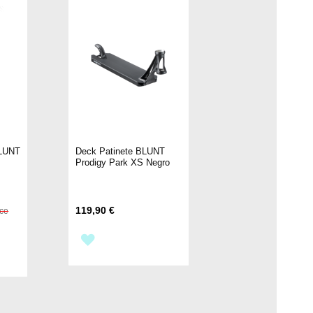
BLUNT
Deck Patinete BLUNT
Prodigy Park XS Negro
119,90 €
ice
AÑADIR
A
LA
LISTA