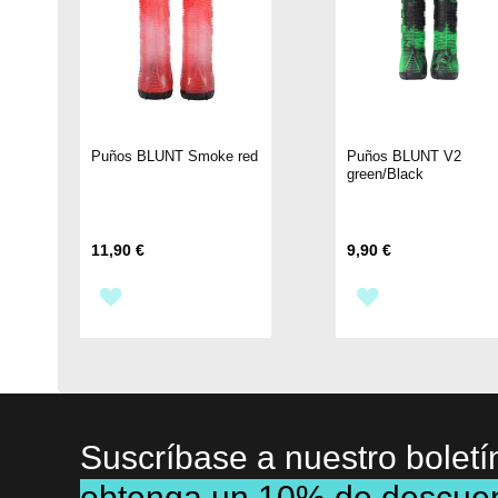
Puños BLUNT Smoke red
Puños BLUNT V2
green/Black
11,90 €
9,90 €
AÑADIR
AÑADIR
A
A
LA
LA
LISTA
LISTA
Suscríbase a nuestro boletí
DE
DE
obtenga un 10% de descue
DESEOS
DESEOS