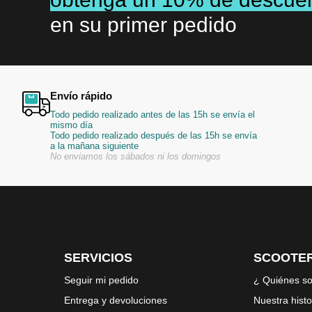
en su primer pedido
Envío rápido
Todo pedido realizado antes de las 15h se envía el
mismo día
Todo pedido realizado después de las 15h se envía
a la mañana siguiente
No enviamos los sábados ni los domingos
SERVICIOS
SCOOTER
Seguir mi pedido
¿ Quiénes s
Entrega y devoluciones
Nuestra histo