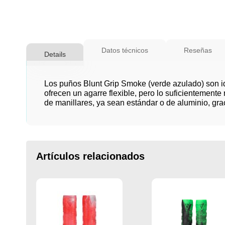
Saltar
al
Datos técnicos
Reseñas
Details
comienzo
de
la
Los puños Blunt Grip Smoke (verde azulado) son i
galería
ofrecen un agarre flexible, pero lo suficientement
de manillares, ya sean estándar o de aluminio, gra
de
imágenes
Artículos relacionados