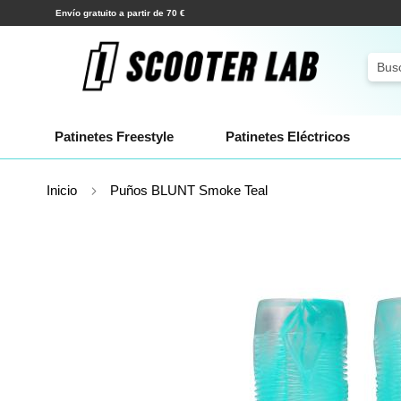
Ir
Envío gratuito a partir de 70 €
al
contenido
Sear
Patinetes Freestyle
Patinetes Eléctricos
Inicio
Puños BLUNT Smoke Teal
Saltar
al
final
de
la
galería
de
imágenes