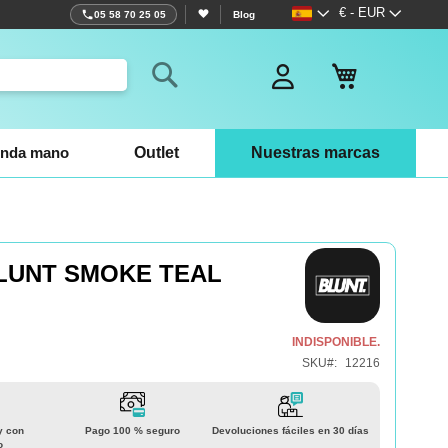
Lenguaje
Moneda
€ - EUR
05 58 70 25 05
Blog
Mi cesta
Search
nda mano
Outlet
Nuestras marcas
LUNT SMOKE TEAL
INDISPONIBLE.
SKU
12216
y con
Pago 100 % seguro
Devoluciones fáciles en 30 días
o