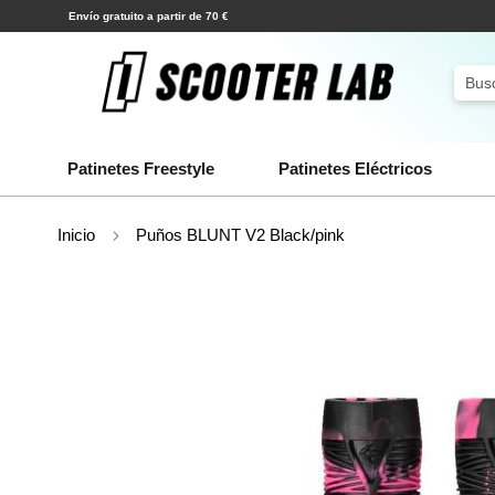
Envío gratuito a partir de 70 €
Ir
al
contenido
Sear
Patinetes Freestyle
Patinetes Eléctricos
Inicio
Puños BLUNT V2 Black/pink
Saltar
al
final
de
la
galería
de
imágenes