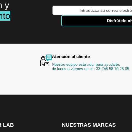
n y
Inscríbase
nto
a
Disfrútelo a
nuestro
boletín
de
noticias:
Atención al cliente
Nuestro equipo está aquí para ayudarte,
de lunes a viernes en el +33 (0)5 58 70 25 05
 LAB
NUESTRAS MARCAS