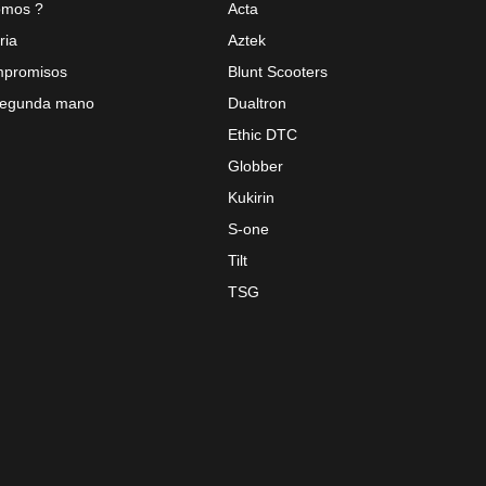
omos ?
Acta
ria
Aztek
mpromisos
Blunt Scooters
 segunda mano
Dualtron
Ethic DTC
Globber
Kukirin
S-one
Tilt
TSG