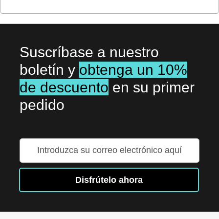
Suscríbase a nuestro
boletín y
obtenga un 10%
de descuento
en su primer
pedido
Inscríbase
a
nuestro
boletín
Disfrútelo ahora
de
noticias: