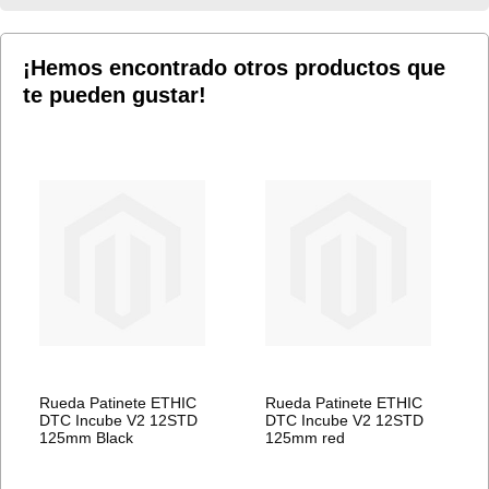
LISTA
LISTA
DE
DE
¡Hemos encontrado otros productos que
te pueden gustar!
DESEOS
DESEOS
Rueda Patinete ETHIC
Rueda Patinete ETHIC
DTC Incube V2 12STD
DTC Incube V2 12STD
125mm Black
125mm red