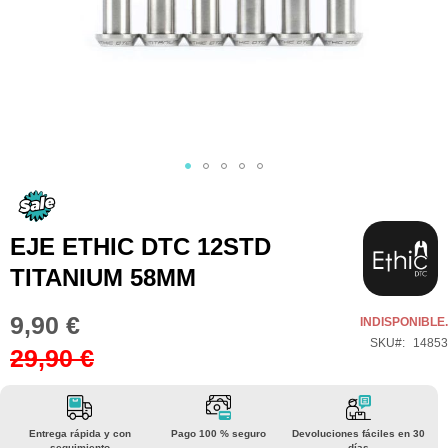
Saltar
al
comienzo
EJE ETHIC DTC 12STD
de
TITANIUM 58MM
la
galería
9,90 €
Special
INDISPONIBLE.
de
Price
SKU
14853
29,90 €
imágenes
Entrega rápida y con
Pago 100 % seguro
Devoluciones fáciles en 30
seguimiento
días