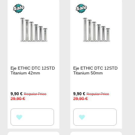
Eje ETHIC DTC 12STD
Eje ETHIC DTC 12STD
Titanium 42mm
Titanium 50mm
Special
Special
9,90 €
9,90 €
Regular Price
Regular Price
Price
Price
29,90 €
29,90 €
AÑADIR
AÑADIR
A
A