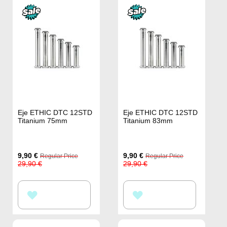
LA
LA
LISTA
LISTA
DE
DE
DESEOS
DESEOS
Eje ETHIC DTC 12STD
Eje ETHIC DTC 12STD
Titanium 75mm
Titanium 83mm
Special
Special
9,90 €
9,90 €
Regular Price
Regular Price
Price
Price
29,90 €
29,90 €
AÑADIR
AÑADIR
A
A